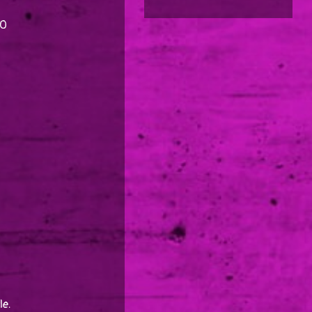
10
le.