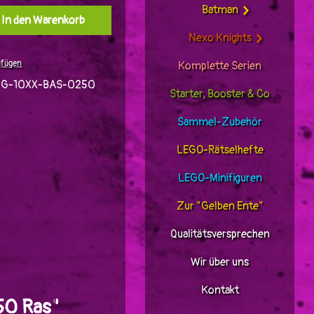
Batman
l: Gib den gewünschten Wert ein oder benutz
In den Warenkorb
Nexo Knights
ufügen
Komplette Serien
JG-10XX-BAS-0250
Starter, Booster & Co
Sammel-Zubehör
LEGO-Rätselhefte
LEGO-Minifiguren
Zur "Gelben Ente"
Qualitätsversprechen
Wir über uns
Kontakt
50 Ras"