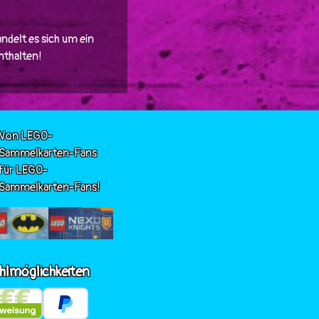
ndelt es sich um ein
enthalten!
Von LEGO-
Sammelkarten-Fans
für LEGO-
Sammelkarten-Fans!
hlmöglichkeiten