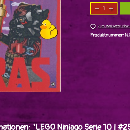
Produkt Anzah
Zum Merkzettel hinz
Produktnummer:
N
mationen: "LEGO Ninjago Serie 10 | #2