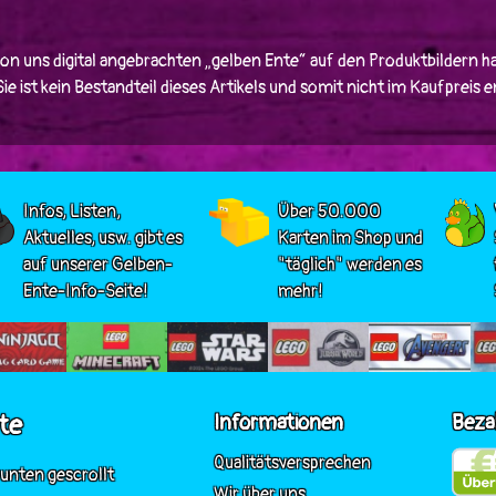
von uns digital angebrachten „gelben Ente“ auf den Produktbildern ha
e ist kein Bestandteil dieses Artikels und somit nicht im Kaufpreis 
Infos, Listen,
Über 50.000
Aktuelles, usw. gibt es
Karten im Shop und
auf unserer Gelben-
"täglich" werden es
Ente-Info-Seite!
mehr!
te
Informationen
Beza
Qualitätsversprechen
 unten gescrollt
Wir über uns