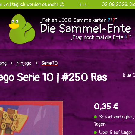
ich werden es mehr 😉
+++
02.08.2026: Die Sammel-E
„Fehlen LEGO-Sammelkarten
?
?
?
“
Die Sammel-Ente
„Frag doch mal die Ente
!
!
!
“
ang
Ninjago
Serie 10
ago Serie 10 | #250 Ras
Blue 
en
0,35 €
Sofort verfügbar, 
Tagen
Über 5 auf Lager