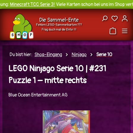
ng:
Minecraft TCC Serie 3!
Viele Karten schon bei uns im Shop verf
Zum Hauptinhalt springen
Du hast
Die Sammel-Ente
Fehlen LEGO-Sammelkarten ???
Frag doch mal die Ente !!!
H
O
S
P
Du bist hier:
Shop-Eingang
Ninjago
Serie 10
LEGO Ninjago Serie 10 | #231
Puzzle 1 – mitte rechts
Blue Ocean Entertainment AG
Bildergalerie überspringen