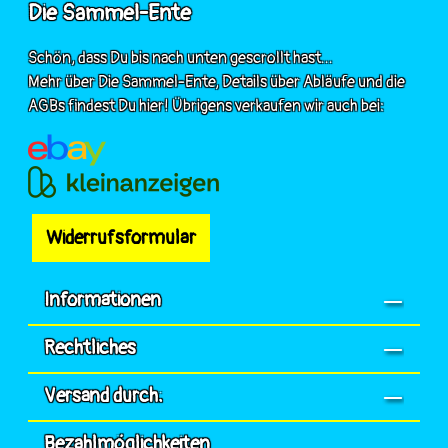
Die Sammel-Ente
Schön, dass Du bis nach unten gescrollt hast...
Mehr über Die Sammel-Ente, Details über Abläufe und die
AGBs findest Du hier! Übrigens verkaufen wir auch bei:
Widerrufsformular
Informationen
Rechtliches
Versand durch:
Bezahlmöglichkeiten