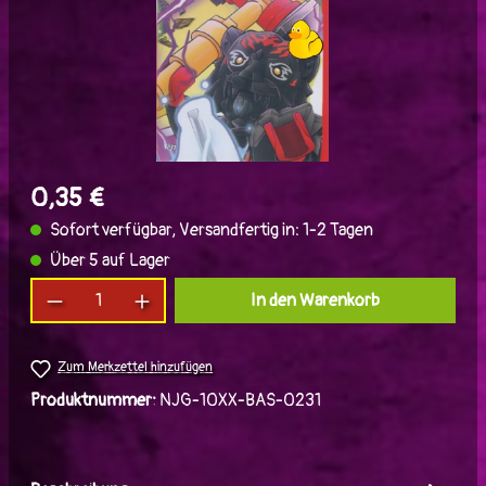
0,35 €
Sofort verfügbar, Versandfertig in: 1-2 Tagen
Über 5 auf Lager
Produkt Anzahl: Gib den gewünschten Wert ein
In den Warenkorb
Zum Merkzettel hinzufügen
Produktnummer:
NJG-10XX-BAS-0231