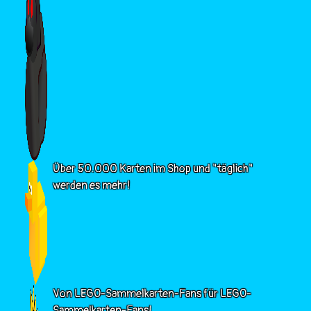
Über 50.000 Karten im Shop und "täglich"
werden es mehr!
Von LEGO-Sammelkarten-Fans für LEGO-
Sammelkarten-Fans!