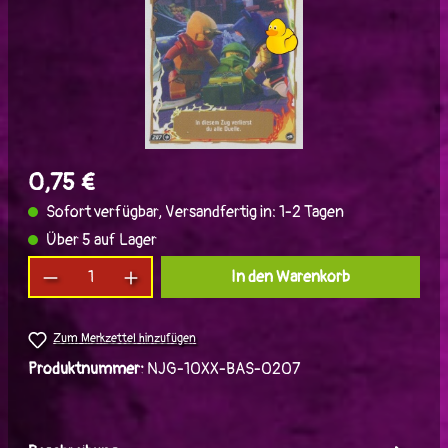
0,75 €
Sofort verfügbar, Versandfertig in: 1-2 Tagen
Über 5 auf Lager
Produkt Anzahl: Gib den gewünschten Wert ein
In den Warenkorb
Zum Merkzettel hinzufügen
Produktnummer:
NJG-10XX-BAS-0207