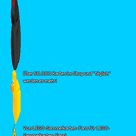
Über 50.000 Karten im Shop und "täglich"
werden es mehr!
Von LEGO-Sammelkarten-Fans für LEGO-
Sammelkarten-Fans!