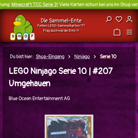
ung:
Minecraft TCC Serie 3!
Viele Karten schon bei uns im Shop verf
Zum Hauptinhalt springen
Du hast
Die Sammel-Ente
Fehlen LEGO-Sammelkarten ???
Frag doch mal die Ente !!!
H
O
S
P
Du bist hier:
Shop-Eingang
Ninjago
Serie 10
LEGO Ninjago Serie 10 | #207
Umgehauen
Blue Ocean Entertainment AG
Bildergalerie überspringen