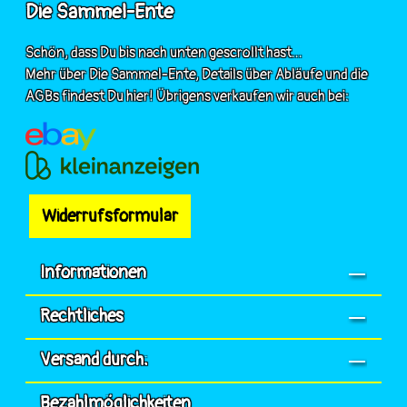
Die Sammel-Ente
Schön, dass Du bis nach unten gescrollt hast...
Mehr über Die Sammel-Ente, Details über Abläufe und die
AGBs findest Du hier! Übrigens verkaufen wir auch bei:
Widerrufsformular
Informationen
Rechtliches
Versand durch:
Bezahlmöglichkeiten