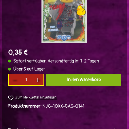
0,35 €
Sofort verfügbar, Versandfertig in: 1-2 Tagen
Über 5 auf Lager
Produkt Anzahl: Gib den gewünschten Wert ein
In den Warenkorb
Zum Merkzettel hinzufügen
Produktnummer:
NJG-10XX-BAS-0141