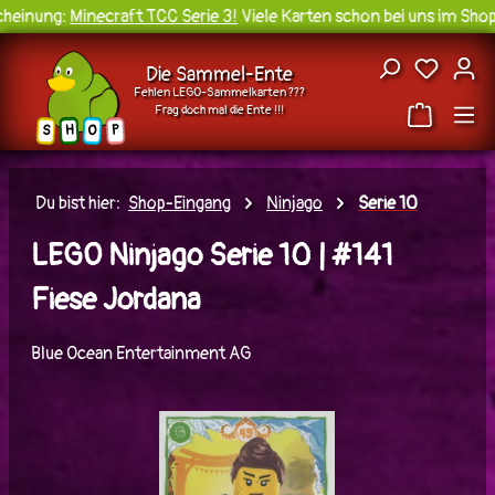
einung:
Minecraft TCC Serie 3!
Viele Karten schon bei uns im Shop 
Zum Hauptinhalt springen
Du hast
Die Sammel-Ente
Fehlen LEGO-Sammelkarten ???
Frag doch mal die Ente !!!
H
O
S
P
Du bist hier:
Shop-Eingang
Ninjago
Serie 10
LEGO Ninjago Serie 10 | #141
Fiese Jordana
Blue Ocean Entertainment AG
Bildergalerie überspringen