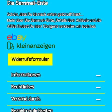
Die Sammel-Ente
Schön, dass Du bis nach unten gescrollt hast...
Mehr über Die Sammel-Ente, Details über Abläufe und die
AGBs findest Du hier! Übrigens verkaufen wir auch bei:
Widerrufsformular
Informationen
Rechtliches
Versand durch:
Bezahlmöglichkeiten