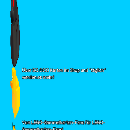
Über 50.000 Karten im Shop und "täglich"
werden es mehr!
Von LEGO-Sammelkarten-Fans für LEGO-
Sammelkarten-Fans!