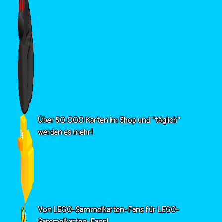
Über 50.000 Karten im Shop und "täglich"
werden es mehr!
Von LEGO-Sammelkarten-Fans für LEGO-
Sammelkarten-Fans!