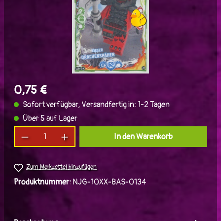
0,75 €
Sofort verfügbar, Versandfertig in: 1-2 Tagen
Über 5 auf Lager
Produkt Anzahl: Gib den gewünschten Wert ein
In den Warenkorb
Zum Merkzettel hinzufügen
Produktnummer:
NJG-10XX-BAS-0134