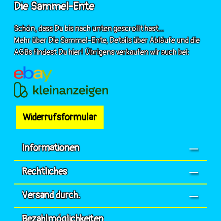
Die Sammel-Ente
Schön, dass Du bis nach unten gescrollt hast...
Mehr über Die Sammel-Ente, Details über Abläufe und die
AGBs findest Du hier! Übrigens verkaufen wir auch bei:
Widerrufsformular
Informationen
Rechtliches
Versand durch:
Bezahlmöglichkeiten