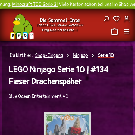
ung:
Minecraft TCC Serie 3!
Viele Karten schon bei uns im Shop ver
Zum Hauptinhalt springen
Du hast
Die Sammel-Ente
Fehlen LEGO-Sammelkarten ???
Frag doch mal die Ente !!!
H
O
S
P
Du bist hier:
Shop-Eingang
Ninjago
Serie 10
LEGO Ninjago Serie 10 | #134
Fieser Drachenspäher
Blue Ocean Entertainment AG
Bildergalerie überspringen