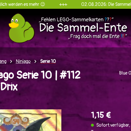
 es mehr 😉
+++
02.08.2026: Die Sammel-Ente goes 
„Fehlen LEGO-Sammelkarten
?
?
?
“
Die Sammel-Ente
„Frag doch mal die Ente
!
!
!
“
ang
Ninjago
Serie 10
go Serie 10 | #112
Blue 
Drix
en
1,15 €
Sofort verfügbar, 