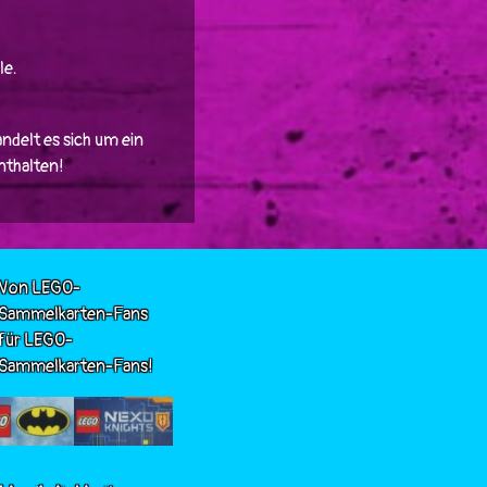
le.
ndelt es sich um ein
enthalten!
Von LEGO-
Sammelkarten-Fans
für LEGO-
Sammelkarten-Fans!