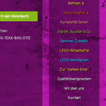
Batman
Nexo Knights
l: Gib den gewünschten Wert ein oder benutz
In den Warenkorb
Komplette Serien
ufügen
Starter, Booster & Co
G-10XX-BAS-0112
Sammel-Zubehör
LEGO-Rätselhefte
LEGO-Minifiguren
Zur "Gelben Ente"
Qualitätsversprechen
Wir über uns
Kontakt