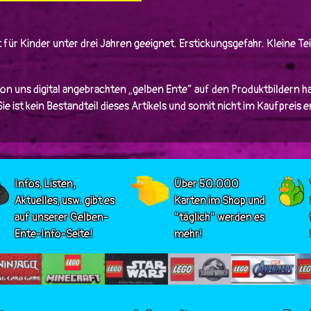
 für Kinder unter drei Jahren geeignet. Erstickungsgefahr. Kleine Tei
von uns digital angebrachten „gelben Ente“ auf den Produktbildern ha
e ist kein Bestandteil dieses Artikels und somit nicht im Kaufpreis 
Infos, Listen,
Über 50.000
Aktuelles, usw. gibt es
Karten im Shop und
auf unserer Gelben-
"täglich" werden es
Ente-Info-Seite!
mehr!