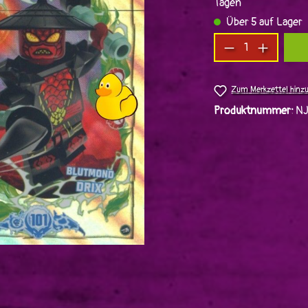
Tagen
Über 5 auf Lager
Produkt Anzah
Zum Merkzettel hinz
Produktnummer:
NJ