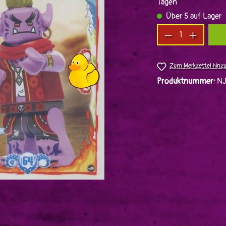
Tagen
Über 5 auf Lager
Produkt Anzah
Zum Merkzettel hinz
Produktnummer:
N