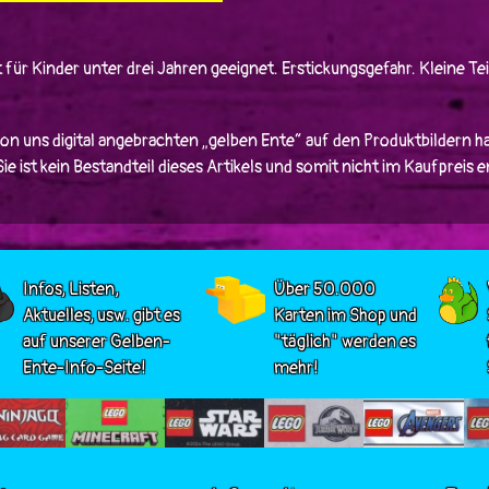
 für Kinder unter drei Jahren geeignet. Erstickungsgefahr. Kleine Tei
von uns digital angebrachten „gelben Ente“ auf den Produktbildern ha
e ist kein Bestandteil dieses Artikels und somit nicht im Kaufpreis 
Infos, Listen,
Über 50.000
Aktuelles, usw. gibt es
Karten im Shop und
auf unserer Gelben-
"täglich" werden es
Ente-Info-Seite!
mehr!