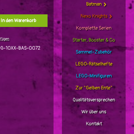
Batman
Nexo Knights
l: Gib den gewünschten Wert ein oder benutz
In den Warenkorb
Komplette Serien
ufügen
Starter, Booster & Co
JG-10XX-BAS-0072
Sammel-Zubehör
LEGO-Rätselhefte
LEGO-Minifiguren
Zur "Gelben Ente"
Qualitätsversprechen
Wir über uns
Kontakt