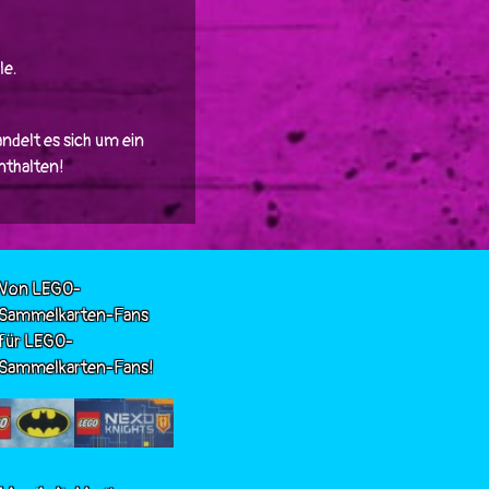
le.
ndelt es sich um ein
enthalten!
Von LEGO-
Sammelkarten-Fans
für LEGO-
Sammelkarten-Fans!