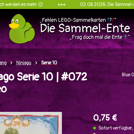
s mehr 😉
+++
02.08.2026: Die Sammel-Ente goes I
„Fehlen LEGO-Sammelkarten
?
?
?
“
Die Sammel-Ente
„Frag doch mal die Ente
!
!
!
“
ang
Ninjago
Serie 10
ago Serie 10 | #072
Blue 
eo
en
0,75 €
Sofort verfügbar, 