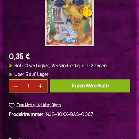
0,35 €
Sofort verfügbar, Versandfertig in: 1-2 Tagen
Über 5 auf Lager
Produkt Anzahl: Gib den gewünschten Wert ein
In den Warenkorb
Zum Merkzettel hinzufügen
Produktnummer:
NJG-10XX-BAS-0067