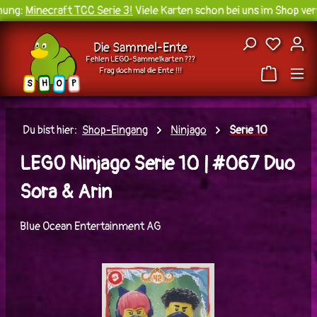
ung:
Minecraft TCC Serie 3!
Viele Karten schon bei uns im Shop verf
Zum Hauptinhalt springen
Du hast
Die Sammel-Ente
Fehlen LEGO-Sammelkarten ???
Frag doch mal die Ente !!!
H
O
S
P
Du bist hier:
Shop-Eingang
Ninjago
Serie 10
LEGO Ninjago Serie 10 | #067 Duo
Sora & Arin
Blue Ocean Entertainment AG
Bildergalerie überspringen