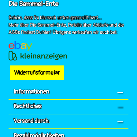
Die Sammel-Ente
Schön, dass Du bis nach unten gescrollt hast...
Mehr über Die Sammel-Ente, Details über Abläufe und die
AGBs findest Du hier! Übrigens verkaufen wir auch bei:
Widerrufsformular
Informationen
Rechtliches
Versand durch:
Bezahlmöglichkeiten