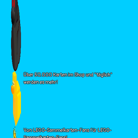
Über 50.000 Karten im Shop und "täglich"
werden es mehr!
Von LEGO-Sammelkarten-Fans für LEGO-
Sammelkarten-Fans!