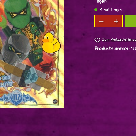
Tagen
4 auf Lager
Produkt Anzah
Zum Merkzettel hinz
Produktnummer:
N