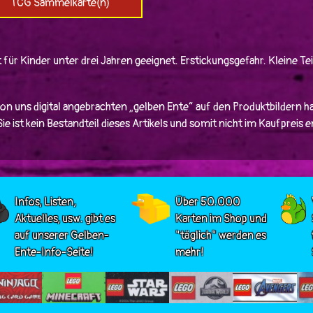
TCG Sammelkarte(n)
 für Kinder unter drei Jahren geeignet. Erstickungsgefahr. Kleine Tei
von uns digital angebrachten „gelben Ente“ auf den Produktbildern ha
e ist kein Bestandteil dieses Artikels und somit nicht im Kaufpreis 
Infos, Listen,
Über 50.000
Aktuelles, usw. gibt es
Karten im Shop und
auf unserer Gelben-
"täglich" werden es
Ente-Info-Seite!
mehr!