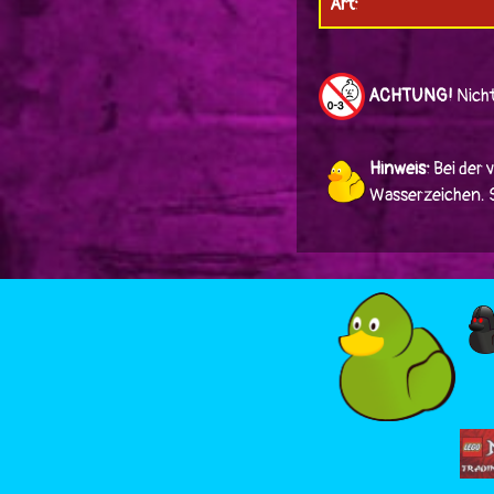
Art:
ACHTUNG!
Nicht
Hinweis:
Bei der 
Wasserzeichen. Si