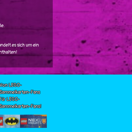
le.
ndelt es sich um ein
enthalten!
Von LEGO-
Sammelkarten-Fans
für LEGO-
Sammelkarten-Fans!