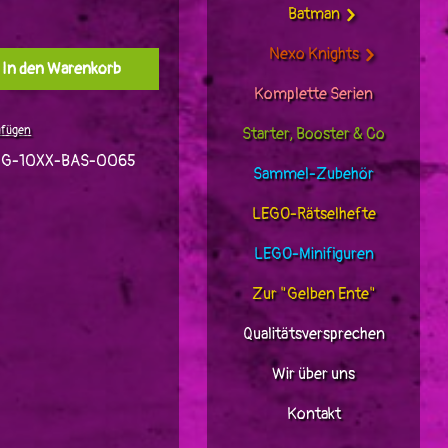
Batman
Nexo Knights
l: Gib den gewünschten Wert ein oder benutz
In den Warenkorb
Komplette Serien
ufügen
Starter, Booster & Co
JG-10XX-BAS-0065
Sammel-Zubehör
LEGO-Rätselhefte
LEGO-Minifiguren
Zur "Gelben Ente"
Qualitätsversprechen
Wir über uns
Kontakt