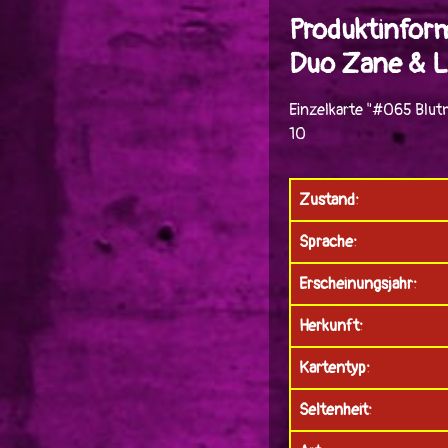
Produktinfor
Duo Zane & L
Einzelkarte "#065 Blut
10
Zustand:
Sprache:
Erscheinungsjahr:
Herkunft:
Kartentyp:
Seltenheit: