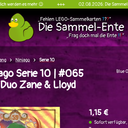
 es mehr 😉
+++
02.08.2026: Die Sammel-Ente goes 
„Fehlen LEGO-Sammelkarten
?
?
?
“
Die Sammel-Ente
„Frag doch mal die Ente
!
!
!
“
ang
Ninjago
Serie 10
ago Serie 10 | #065
Blue 
Duo Zane & Lloyd
en
1,15 €
Sofort verfügbar, 