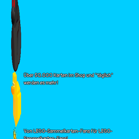
Über 50.000 Karten im Shop und "täglich"
werden es mehr!
Von LEGO-Sammelkarten-Fans für LEGO-
Sammelkarten-Fans!