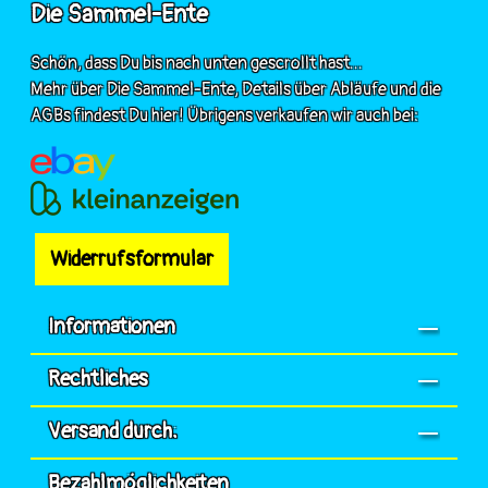
Die Sammel-Ente
Schön, dass Du bis nach unten gescrollt hast...
Mehr über Die Sammel-Ente, Details über Abläufe und die
AGBs findest Du hier! Übrigens verkaufen wir auch bei:
Widerrufsformular
Informationen
Rechtliches
Versand durch:
Bezahlmöglichkeiten