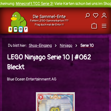
einung:
Minecraft TCC Serie 3!
Viele Karten schon bei uns im Shop 
Zum Hauptinhalt springen
Du hast
Die Sammel-Ente
Fehlen LEGO-Sammelkarten ???
Frag doch mal die Ente !!!
H
O
S
P
Du bist hier:
Shop-Eingang
Ninjago
Serie 10
LEGO Ninjago Serie 10 | #062
Bleckt
Blue Ocean Entertainment AG
Bildergalerie überspringen