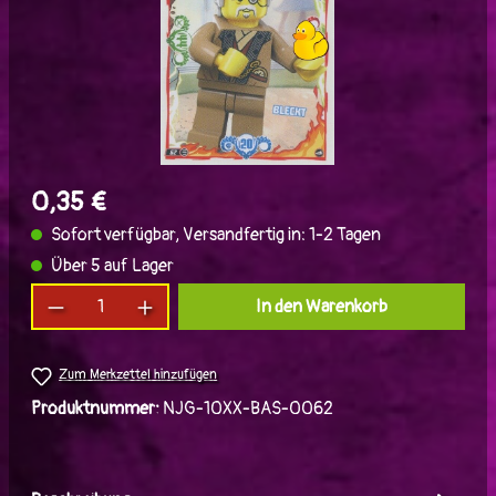
0,35 €
Sofort verfügbar, Versandfertig in: 1-2 Tagen
Über 5 auf Lager
Produkt Anzahl: Gib den gewünschten Wert ein
In den Warenkorb
Zum Merkzettel hinzufügen
Produktnummer:
NJG-10XX-BAS-0062