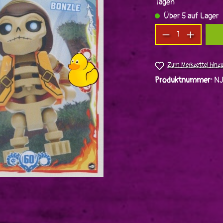
Tagen
Über 5 auf Lager
Produkt Anzah
Zum Merkzettel hinz
Produktnummer:
N