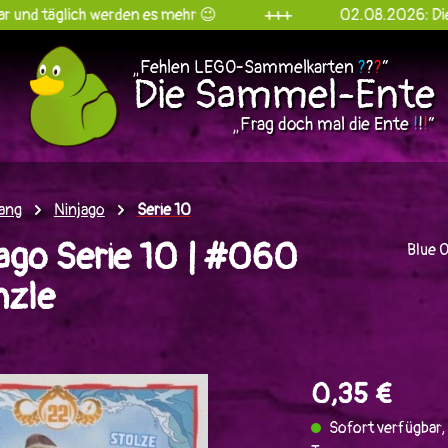
ich werden es mehr 😉
+++
02.08.2026: Die Sammel-E
„Fehlen LEGO-Sammelkarten
?
?
?
“
Die Sammel-Ente
„Frag doch mal die Ente
!
!
!
“
ang
Ninjago
Serie 10
ago Serie 10 | #060
Blue 
nzle
en
0,35 €
Sofort verfügbar, 