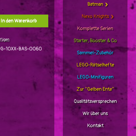
Batman
Nexo Knights
l: Gib den gewünschten Wert ein oder benutz
In den Warenkorb
Komplette Serien
ufügen
Starter, Booster & Co
JG-10XX-BAS-0060
Sammel-Zubehör
LEGO-Rätselhefte
LEGO-Minifiguren
Zur "Gelben Ente"
Qualitätsversprechen
Wir über uns
Kontakt