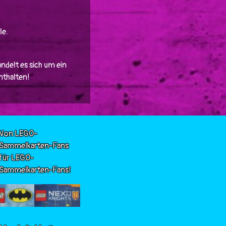
le.
ndelt es sich um ein
enthalten!
Von LEGO-
Sammelkarten-Fans
für LEGO-
Sammelkarten-Fans!