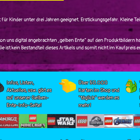
 für Kinder unter drei Jahren geeignet. Erstickungsgefahr. Kleine Tei
von uns digital angebrachten „gelben Ente“ auf den Produktbildern ha
e ist kein Bestandteil dieses Artikels und somit nicht im Kaufpreis 
Infos, Listen,
Über 50.000
Aktuelles, usw. gibt es
Karten im Shop und
auf unserer Gelben-
"täglich" werden es
Ente-Info-Seite!
mehr!