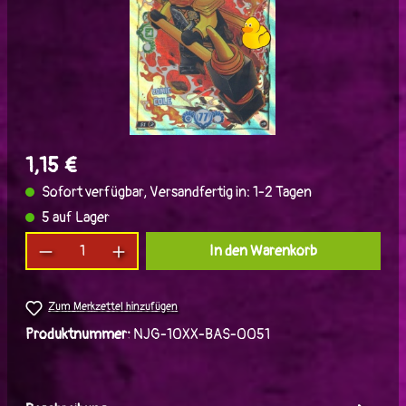
1,15 €
Sofort verfügbar, Versandfertig in: 1-2 Tagen
5 auf Lager
Produkt Anzahl: Gib den gewünschten Wert ein
In den Warenkorb
Zum Merkzettel hinzufügen
Produktnummer:
NJG-10XX-BAS-0051