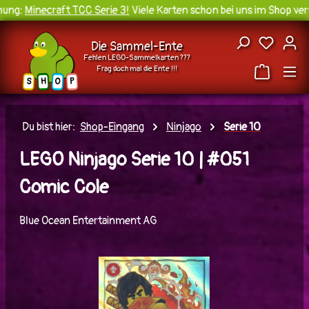
ung:
Minecraft TCC Serie 3!
Viele Karten schon bei uns im Shop verf
Zum Hauptinhalt springen
Du hast
Die Sammel-Ente
Fehlen LEGO-Sammelkarten ???
Frag doch mal die Ente !!!
H
O
S
P
Du bist hier:
Shop-Eingang
Ninjago
Serie 10
LEGO Ninjago Serie 10 | #051
Comic Cole
Blue Ocean Entertainment AG
Bildergalerie überspringen