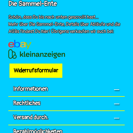
Die Sammel-Ente
Schön, dass Du bis nach unten gescrollt hast...
Mehr über Die Sammel-Ente, Details über Abläufe und die
AGBs findest Du hier! Übrigens verkaufen wir auch bei:
Widerrufsformular
Informationen
Rechtliches
Versand durch:
Bezahlmöglichkeiten