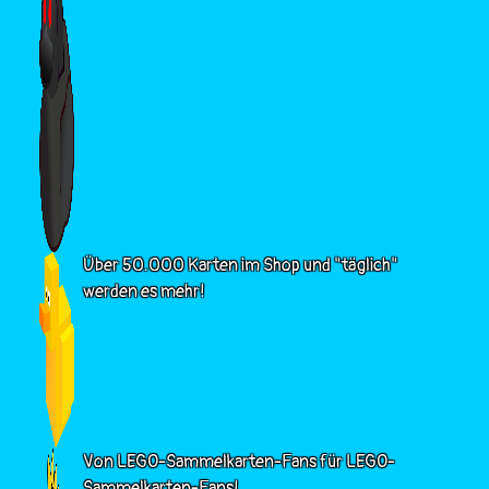
Über 50.000 Karten im Shop und "täglich"
werden es mehr!
Von LEGO-Sammelkarten-Fans für LEGO-
Sammelkarten-Fans!