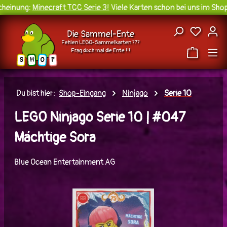
einung:
Minecraft TCC Serie 3!
Viele Karten schon bei uns im Shop 
Zum Hauptinhalt springen
Du hast
Die Sammel-Ente
Fehlen LEGO-Sammelkarten ???
Frag doch mal die Ente !!!
H
O
S
P
Du bist hier:
Shop-Eingang
Ninjago
Serie 10
LEGO Ninjago Serie 10 | #047
Mächtige Sora
Blue Ocean Entertainment AG
Bildergalerie überspringen