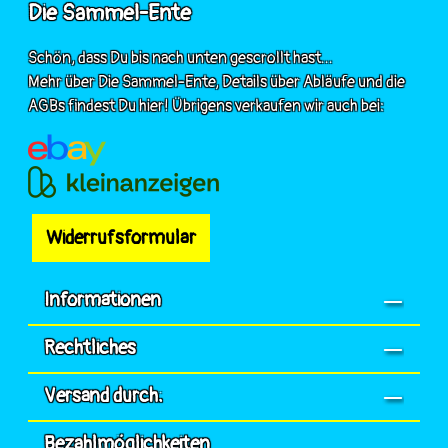
Die Sammel-Ente
Schön, dass Du bis nach unten gescrollt hast...
Mehr über Die Sammel-Ente, Details über Abläufe und die
AGBs findest Du hier! Übrigens verkaufen wir auch bei:
Widerrufsformular
Informationen
Rechtliches
Versand durch:
Bezahlmöglichkeiten