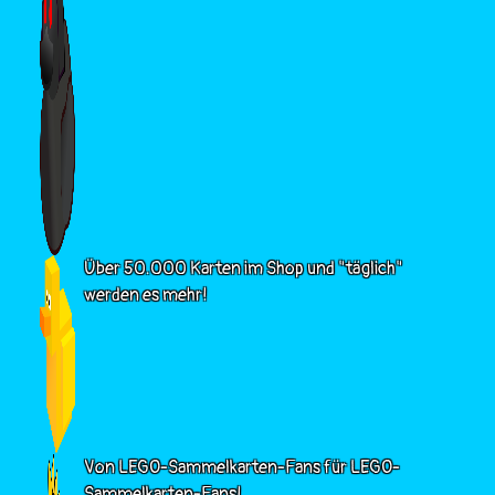
Über 50.000 Karten im Shop und "täglich"
werden es mehr!
Von LEGO-Sammelkarten-Fans für LEGO-
Sammelkarten-Fans!