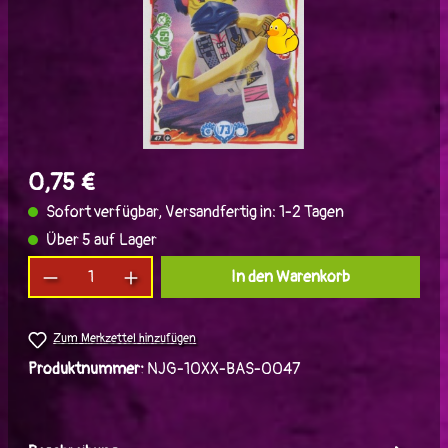
0,75 €
Sofort verfügbar, Versandfertig in: 1-2 Tagen
Über 5 auf Lager
Produkt Anzahl: Gib den gewünschten Wert ein
In den Warenkorb
Zum Merkzettel hinzufügen
Produktnummer:
NJG-10XX-BAS-0047