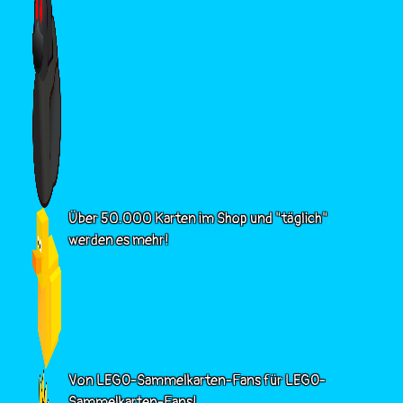
Über 50.000 Karten im Shop und "täglich"
werden es mehr!
Von LEGO-Sammelkarten-Fans für LEGO-
Sammelkarten-Fans!