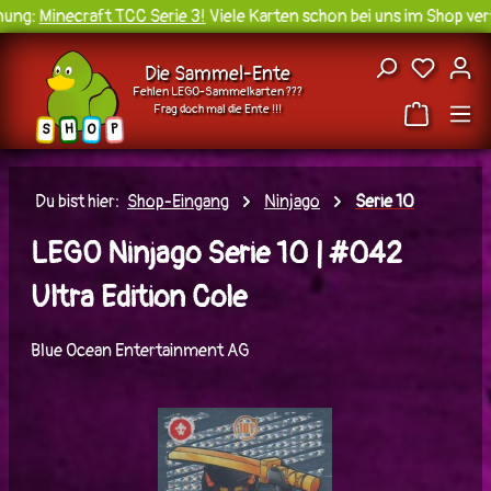
ng:
Minecraft TCC Serie 3!
Viele Karten schon bei uns im Shop verf
Zum Hauptinhalt springen
Du hast
Die Sammel-Ente
Fehlen LEGO-Sammelkarten ???
Frag doch mal die Ente !!!
H
O
S
P
Du bist hier:
Shop-Eingang
Ninjago
Serie 10
LEGO Ninjago Serie 10 | #042
Ultra Edition Cole
Blue Ocean Entertainment AG
Bildergalerie überspringen