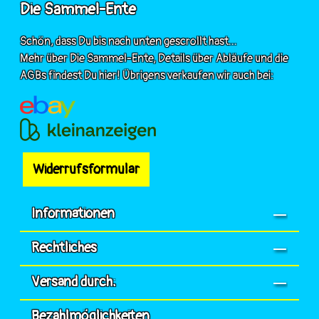
Die Sammel-Ente
Schön, dass Du bis nach unten gescrollt hast...
Mehr über Die Sammel-Ente, Details über Abläufe und die
AGBs findest Du hier! Übrigens verkaufen wir auch bei:
Widerrufsformular
Informationen
Rechtliches
Versand durch:
Bezahlmöglichkeiten