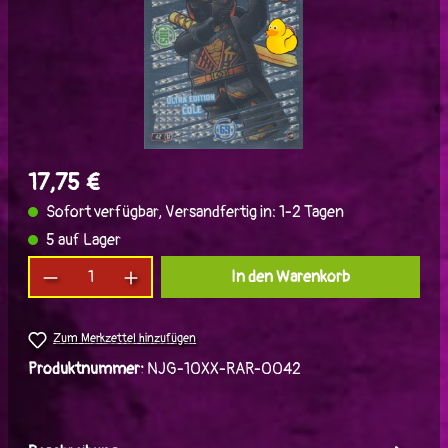
17,75 €
Sofort verfügbar, Versandfertig in: 1-2 Tagen
5 auf Lager
Produkt Anzahl: Gib den gewünschten Wert ein
In den Warenkorb
Zum Merkzettel hinzufügen
Produktnummer:
NJG-10XX-RAR-0042