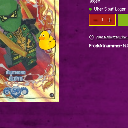
Tagen
Über 5 auf Lager
Produkt Anzah
Zum Merkzettel hinz
Produktnummer:
N