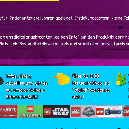
 für Kinder unter drei Jahren geeignet. Erstickungsgefahr. Kleine Tei
von uns digital angebrachten „gelben Ente“ auf den Produktbildern ha
e ist kein Bestandteil dieses Artikels und somit nicht im Kaufpreis 
Infos, Listen,
Über 50.000
Aktuelles, usw. gibt es
Karten im Shop und
auf unserer Gelben-
"täglich" werden es
Ente-Info-Seite!
mehr!