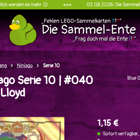
 es mehr 😉
+++
02.08.2026: Die Sammel-Ente goes 
„Fehlen LEGO-Sammelkarten
?
?
?
“
Die Sammel-Ente
„Frag doch mal die Ente
!
!
!
“
ang
Ninjago
Serie 10
ago Serie 10 | #040
Blue 
Lloyd
en
1,15 €
Sofort verfügbar, 