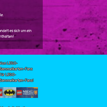
le.
ndelt es sich um ein
enthalten!
Von LEGO-
Sammelkarten-Fans
für LEGO-
Sammelkarten-Fans!