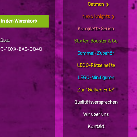
Batman
Nexo Knights
l: Gib den gewünschten Wert ein oder benutz
In den Warenkorb
Komplette Serien
ufügen
Starter, Booster & Co
JG-10XX-BAS-0040
Sammel-Zubehör
LEGO-Rätselhefte
LEGO-Minifiguren
Zur "Gelben Ente"
Qualitätsversprechen
Wir über uns
Kontakt