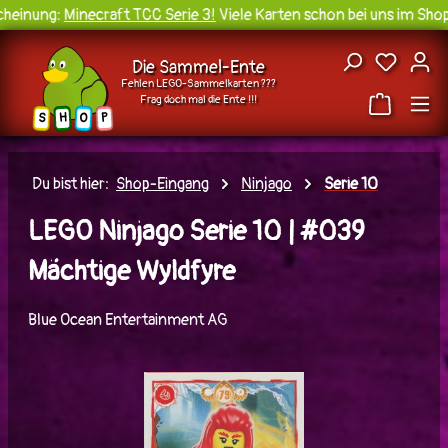
einung:
Minecraft TCC Serie 3!
Viele Karten schon bei uns im Shop 
Zum Hauptinhalt springen
Du hast
Die Sammel-Ente
Fehlen LEGO-Sammelkarten ???
Frag doch mal die Ente !!!
H
O
S
P
Du bist hier:
Shop-Eingang
Ninjago
Serie 10
LEGO Ninjago Serie 10 | #039
Mächtige Wyldfyre
Blue Ocean Entertainment AG
Bildergalerie überspringen