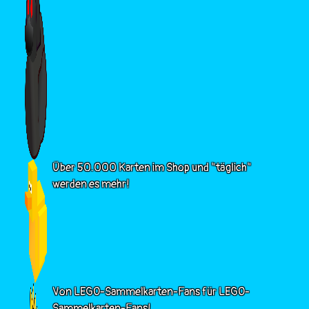
Über 50.000 Karten im Shop und "täglich"
werden es mehr!
Von LEGO-Sammelkarten-Fans für LEGO-
Sammelkarten-Fans!