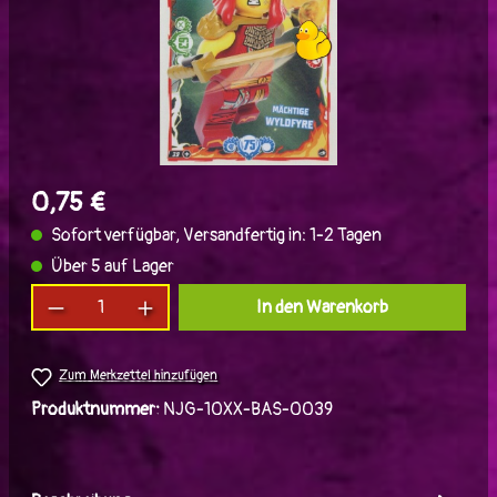
0,75 €
Sofort verfügbar, Versandfertig in: 1-2 Tagen
Über 5 auf Lager
Produkt Anzahl: Gib den gewünschten Wert ein
In den Warenkorb
Zum Merkzettel hinzufügen
Produktnummer:
NJG-10XX-BAS-0039