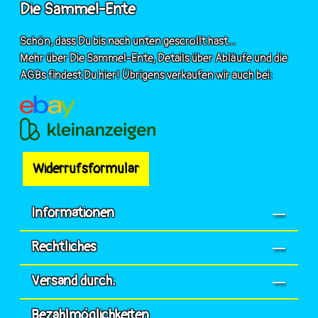
Die Sammel-Ente
Schön, dass Du bis nach unten gescrollt hast...
Mehr über Die Sammel-Ente, Details über Abläufe und die
AGBs findest Du hier! Übrigens verkaufen wir auch bei:
Widerrufsformular
Informationen
Rechtliches
Versand durch:
Bezahlmöglichkeiten