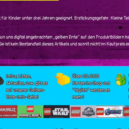
 für Kinder unter drei Jahren geeignet. Erstickungsgefahr. Kleine Tei
von uns digital angebrachten „gelben Ente“ auf den Produktbildern ha
e ist kein Bestandteil dieses Artikels und somit nicht im Kaufpreis 
Infos, Listen,
Über 50.000
Aktuelles, usw. gibt es
Karten im Shop und
auf unserer Gelben-
"täglich" werden es
Ente-Info-Seite!
mehr!