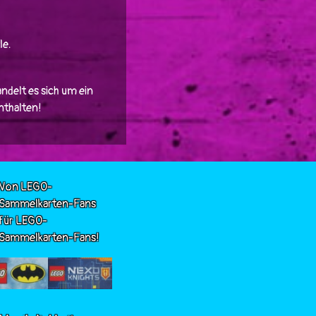
le.
ndelt es sich um ein
enthalten!
Von LEGO-
Sammelkarten-Fans
für LEGO-
Sammelkarten-Fans!