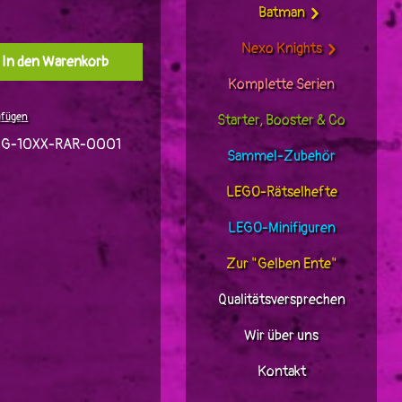
Batman
Nexo Knights
l: Gib den gewünschten Wert ein oder benutz
In den Warenkorb
Komplette Serien
ufügen
Starter, Booster & Co
JG-10XX-RAR-0001
Sammel-Zubehör
LEGO-Rätselhefte
LEGO-Minifiguren
Zur "Gelben Ente"
Qualitätsversprechen
Wir über uns
Kontakt