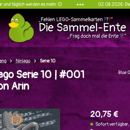
ch werden es mehr 😉
+++
02.08.2026: Die Sammel-E
„Fehlen LEGO-Sammelkarten
?
?
?
“
Die Sammel-Ente
„Frag doch mal die Ente
!
!
!
“
ang
Ninjago
Serie 10
ago Serie 10 | #001
Blue 
on Arin
en
20,75 €
Sofort verfügbar, 