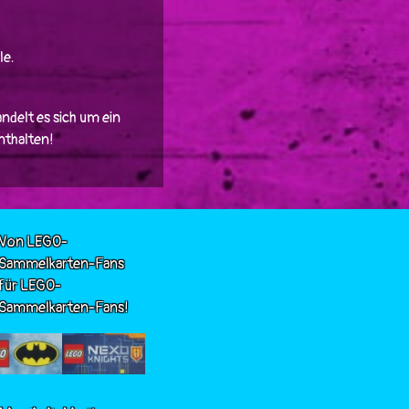
le.
ndelt es sich um ein
enthalten!
Von LEGO-
Sammelkarten-Fans
für LEGO-
Sammelkarten-Fans!