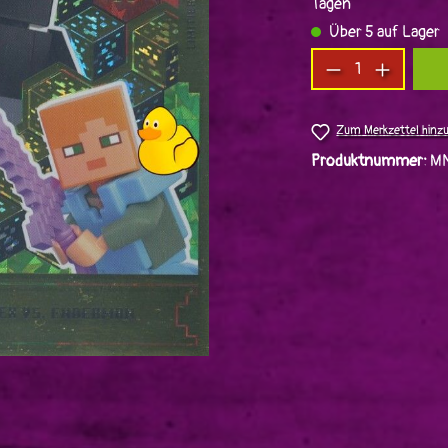
Tagen
Über 5 auf Lager
Produkt Anzah
Zum Merkzettel hinz
Produktnummer:
MN