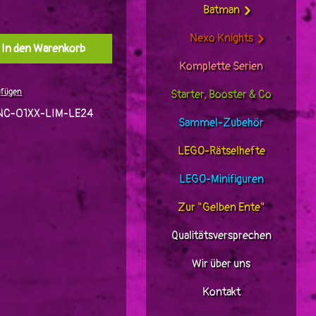
Batman
Nexo Knights
l: Gib den gewünschten Wert ein oder benutz
In den Warenkorb
Komplette Serien
ufügen
Starter, Booster & Co
C-01XX-LIM-LE24
Sammel-Zubehör
LEGO-Rätselhefte
LEGO-Minifiguren
Zur "Gelben Ente"
Qualitätsversprechen
Wir über uns
Kontakt