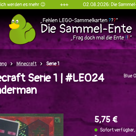
es mehr 😉
+++
02.08.2026: Die Sammel-Ente goes I
„Fehlen LEGO-Sammelkarten
?
?
?
“
Die Sammel-Ente
„Frag doch mal die Ente
!
!
!
“
ang
Minecraft
Serie 1
craft Serie 1 | #LE024
Blue 
Enderman
en
5,75 €
Sofort verfügbar, 