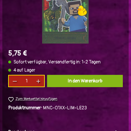
5,75 €
Sofort verfügbar, Versandfertig in: 1-2 Tagen
4 auf Lager
Produkt Anzahl: Gib den gewünschten Wert ein
In den Warenkorb
Zum Merkzettel hinzufügen
Produktnummer:
MNC-01XX-LIM-LE23