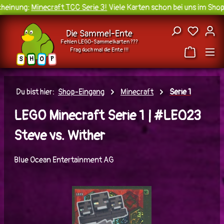
einung:
Minecraft TCC Serie 3!
Viele Karten schon bei uns im Shop 
Zum Hauptinhalt springen
Du hast
Die Sammel-Ente
Fehlen LEGO-Sammelkarten ???
Frag doch mal die Ente !!!
H
O
S
P
Du bist hier:
Shop-Eingang
Minecraft
Serie 1
LEGO Minecraft Serie 1 | #LE023
Steve vs. Wither
Blue Ocean Entertainment AG
Bildergalerie überspringen