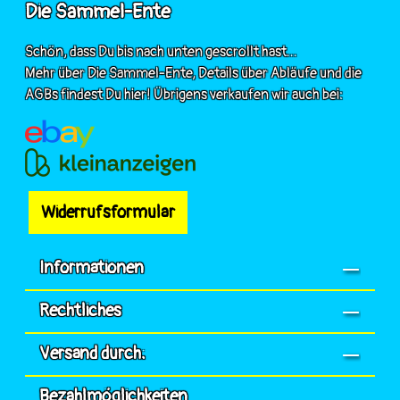
Die Sammel-Ente
Schön, dass Du bis nach unten gescrollt hast...
Mehr über Die Sammel-Ente, Details über Abläufe und die
AGBs findest Du hier! Übrigens verkaufen wir auch bei:
Widerrufsformular
Informationen
Rechtliches
Versand durch:
Bezahlmöglichkeiten