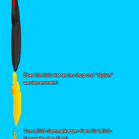
Über 50.000 Karten im Shop und "täglich"
werden es mehr!
Von LEGO-Sammelkarten-Fans für LEGO-
Sammelkarten-Fans!