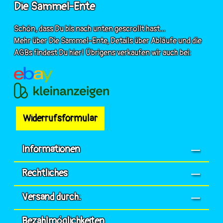
Die Sammel-Ente
Schön, dass Du bis nach unten gescrollt hast...
Mehr über Die Sammel-Ente, Details über Abläufe und die
AGBs findest Du hier! Übrigens verkaufen wir auch bei:
Widerrufsformular
Informationen
Rechtliches
Versand durch:
Bezahlmöglichkeiten