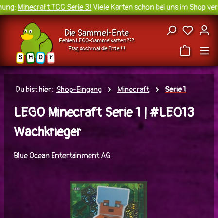
ung:
Minecraft TCC Serie 3!
Viele Karten schon bei uns im Shop verf
Zum Hauptinhalt springen
Du hast
Die Sammel-Ente
Fehlen LEGO-Sammelkarten ???
Frag doch mal die Ente !!!
H
O
S
P
Du bist hier:
Shop-Eingang
Minecraft
Serie 1
LEGO Minecraft Serie 1 | #LE013
Wachkrieger
Blue Ocean Entertainment AG
Bildergalerie überspringen