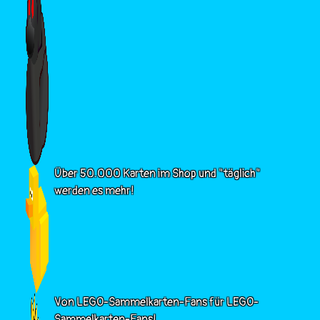
Über 50.000 Karten im Shop und "täglich"
werden es mehr!
Von LEGO-Sammelkarten-Fans für LEGO-
Sammelkarten-Fans!