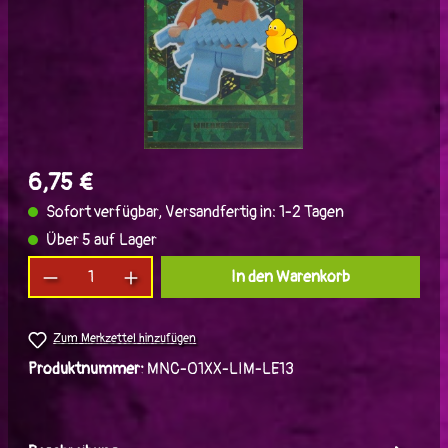
6,75 €
Sofort verfügbar, Versandfertig in: 1-2 Tagen
Über 5 auf Lager
Produkt Anzahl: Gib den gewünschten Wert ein
In den Warenkorb
Zum Merkzettel hinzufügen
Produktnummer:
MNC-01XX-LIM-LE13