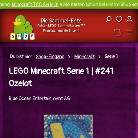
ung:
Minecraft TCC Serie 3!
Viele Karten schon bei uns im Shop verf
Zum Hauptinhalt springen
Du hast
Die Sammel-Ente
Fehlen LEGO-Sammelkarten ???
Frag doch mal die Ente !!!
H
O
S
P
Du bist hier:
Shop-Eingang
Minecraft
Serie 1
LEGO Minecraft Serie 1 | #241
Ozelot
Blue Ocean Entertainment AG
Bildergalerie überspringen