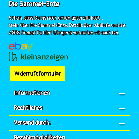
Die Sammel-Ente
Schön, dass Du bis nach unten gescrollt hast...
Mehr über Die Sammel-Ente, Details über Abläufe und die
AGBs findest Du hier! Übrigens verkaufen wir auch bei:
Widerrufsformular
Informationen
Rechtliches
Versand durch:
Bezahlmöglichkeiten