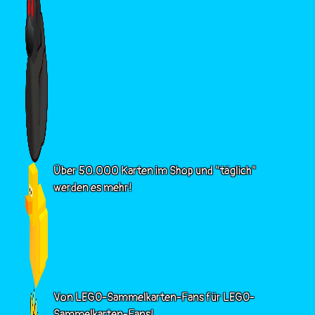
Über 50.000 Karten im Shop und "täglich"
werden es mehr!
Von LEGO-Sammelkarten-Fans für LEGO-
Sammelkarten-Fans!