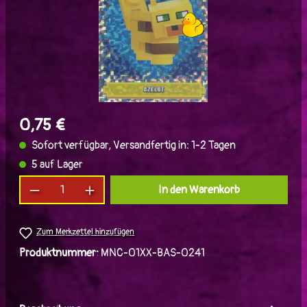
0,75 €
Sofort verfügbar, Versandfertig in: 1-2 Tagen
5 auf Lager
Produkt Anzahl: Gib den gewünschten Wert ein
In den Warenkorb
Zum Merkzettel hinzufügen
Produktnummer:
MNC-01XX-BAS-0241