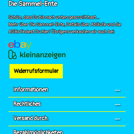
Die Sammel-Ente
Schön, dass Du bis nach unten gescrollt hast...
Mehr über Die Sammel-Ente, Details über Abläufe und die
AGBs findest Du hier! Übrigens verkaufen wir auch bei:
Widerrufsformular
Informationen
Rechtliches
Versand durch:
Bezahlmöglichkeiten