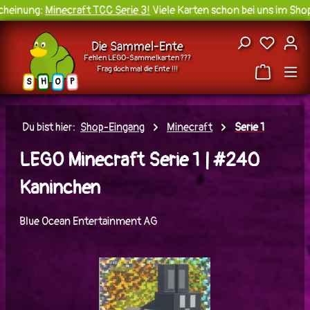
einung:
Minecraft TCC Serie 3!
Viele Karten schon bei uns im Shop 
Zum Hauptinhalt springen
Du hast
Die Sammel-Ente
Fehlen LEGO-Sammelkarten ???
Frag doch mal die Ente !!!
H
O
S
P
Du bist hier:
Shop-Eingang
Minecraft
Serie 1
LEGO Minecraft Serie 1 | #240
Kaninchen
Blue Ocean Entertainment AG
Bildergalerie überspringen