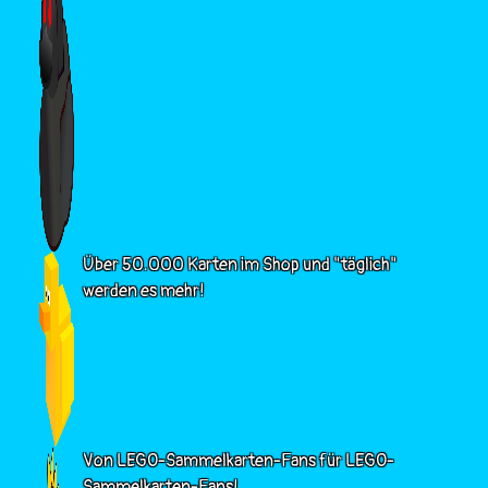
Über 50.000 Karten im Shop und "täglich"
werden es mehr!
Von LEGO-Sammelkarten-Fans für LEGO-
Sammelkarten-Fans!