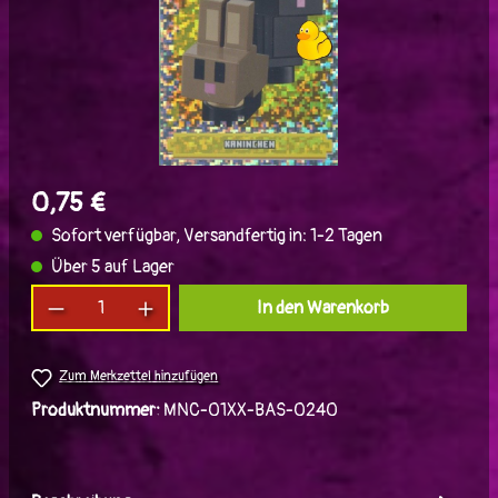
0,75 €
Sofort verfügbar, Versandfertig in: 1-2 Tagen
Über 5 auf Lager
Produkt Anzahl: Gib den gewünschten Wert ein
In den Warenkorb
Zum Merkzettel hinzufügen
Produktnummer:
MNC-01XX-BAS-0240