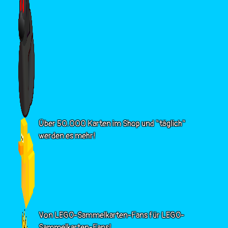
Über 50.000 Karten im Shop und "täglich"
werden es mehr!
Von LEGO-Sammelkarten-Fans für LEGO-
Sammelkarten-Fans!