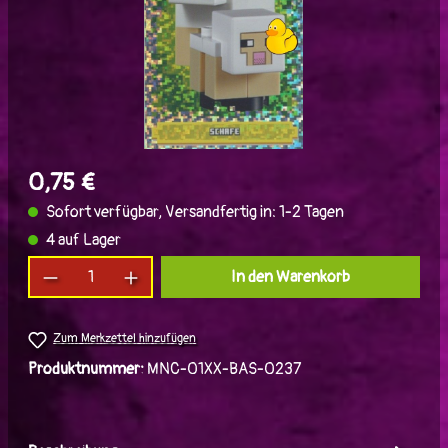
0,75 €
Sofort verfügbar, Versandfertig in: 1-2 Tagen
4 auf Lager
Produkt Anzahl: Gib den gewünschten Wert ein
In den Warenkorb
Zum Merkzettel hinzufügen
Produktnummer:
MNC-01XX-BAS-0237