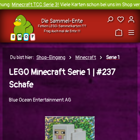
ung:
Minecraft TCC Serie 3!
Viele Karten schon bei uns im Shop verf
Zum Hauptinhalt springen
Du hast
Die Sammel-Ente
Fehlen LEGO-Sammelkarten ???
Frag doch mal die Ente !!!
H
O
S
P
Du bist hier:
Shop-Eingang
Minecraft
Serie 1
LEGO Minecraft Serie 1 | #237
Schafe
Blue Ocean Entertainment AG
Bildergalerie überspringen