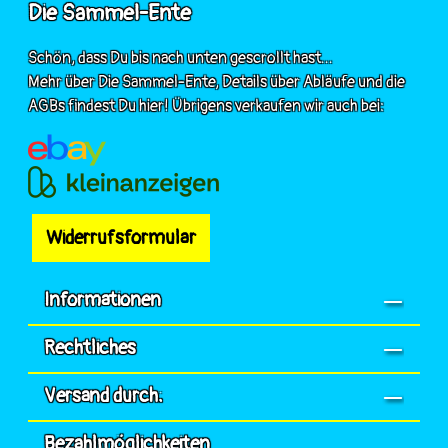
Die Sammel-Ente
Schön, dass Du bis nach unten gescrollt hast...
Mehr über Die Sammel-Ente, Details über Abläufe und die
AGBs findest Du hier! Übrigens verkaufen wir auch bei:
Widerrufsformular
Informationen
Rechtliches
Versand durch:
Bezahlmöglichkeiten