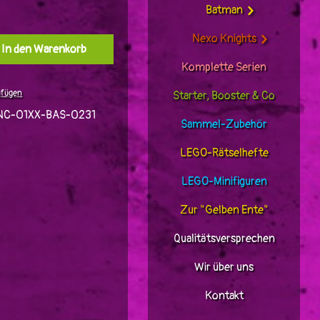
Batman
Nexo Knights
l: Gib den gewünschten Wert ein oder benutz
In den Warenkorb
Komplette Serien
ufügen
Starter, Booster & Co
NC-01XX-BAS-0231
Sammel-Zubehör
LEGO-Rätselhefte
LEGO-Minifiguren
Zur "Gelben Ente"
Qualitätsversprechen
Wir über uns
Kontakt