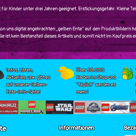
 für Kinder unter drei Jahren geeignet. Erstickungsgefahr. Kleine Tei
von uns digital angebrachten „gelben Ente“ auf den Produktbildern ha
e ist kein Bestandteil dieses Artikels und somit nicht im Kaufpreis 
Infos, Listen,
Über 50.000
Aktuelles, usw. gibt es
Karten im Shop und
auf unserer Gelben-
"täglich" werden es
Ente-Info-Seite!
mehr!
te
Informationen
Beza