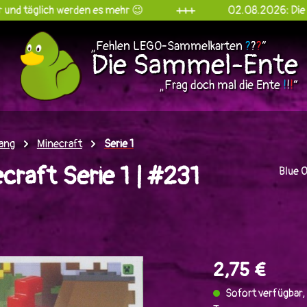
ch werden es mehr 😉
+++
02.08.2026: Die Sammel-En
„Fehlen LEGO-Sammelkarten
?
?
?
“
Die Sammel-Ente
„Frag doch mal die Ente
!
!
!
“
ang
Minecraft
Serie 1
raft Serie 1 | #231
Blue 
en
2,75 €
Sofort verfügbar, 