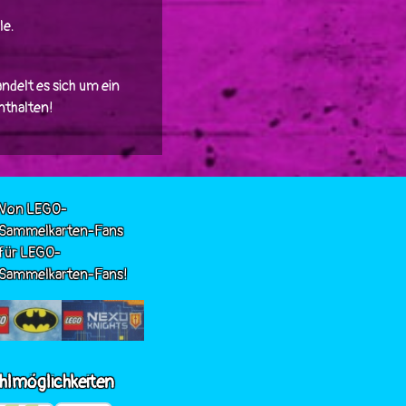
le.
ndelt es sich um ein
enthalten!
Von LEGO-
Sammelkarten-Fans
für LEGO-
Sammelkarten-Fans!
hlmöglichkeiten