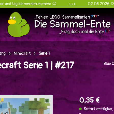
glich werden es mehr 😉
+++
02.08.2026: Die Sammel
„Fehlen LEGO-Sammelkarten
?
?
?
“
Die Sammel-Ente
„Frag doch mal die Ente
!
!
!
“
ang
Minecraft
Serie 1
raft Serie 1 | #217
Blue 
en
0,35 €
Sofort verfügbar, 