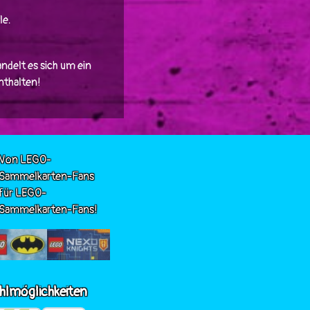
le.
ndelt es sich um ein
enthalten!
Von LEGO-
Sammelkarten-Fans
für LEGO-
Sammelkarten-Fans!
hlmöglichkeiten