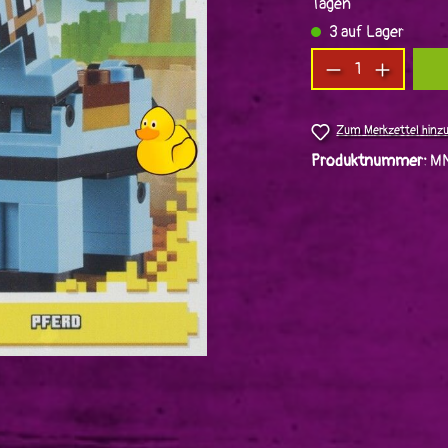
Tagen
3 auf Lager
Produkt Anzah
Zum Merkzettel hinz
Produktnummer:
MN