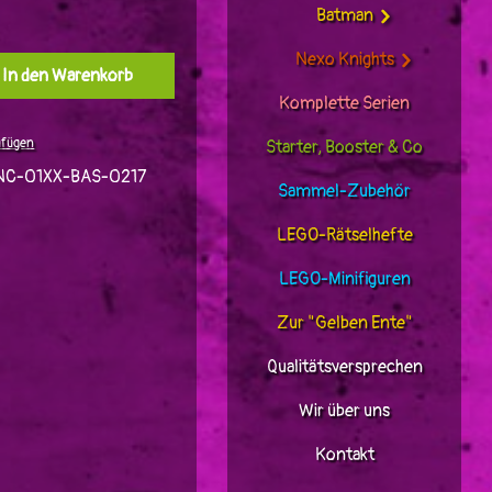
Batman
Nexo Knights
l: Gib den gewünschten Wert ein oder benutz
In den Warenkorb
Komplette Serien
ufügen
Starter, Booster & Co
C-01XX-BAS-0217
Sammel-Zubehör
LEGO-Rätselhefte
LEGO-Minifiguren
Zur "Gelben Ente"
Qualitätsversprechen
Wir über uns
Kontakt