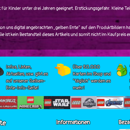
 für Kinder unter drei Jahren geeignet. Erstickungsgefahr. Kleine Tei
von uns digital angebrachten „gelben Ente“ auf den Produktbildern ha
e ist kein Bestandteil dieses Artikels und somit nicht im Kaufpreis 
Infos, Listen,
Über 50.000
Aktuelles, usw. gibt es
Karten im Shop und
auf unserer Gelben-
"täglich" werden es
Ente-Info-Seite!
mehr!
te
Informationen
Beza