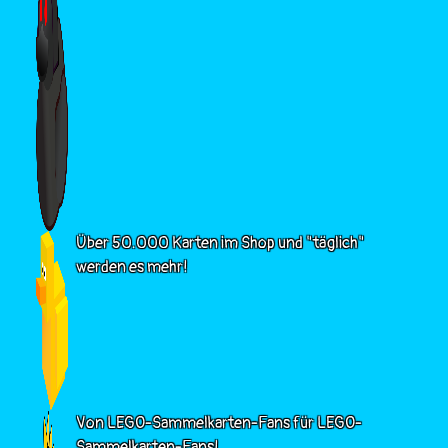
Über 50.000 Karten im Shop und "täglich"
werden es mehr!
Von LEGO-Sammelkarten-Fans für LEGO-
Sammelkarten-Fans!