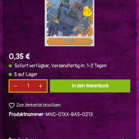
0,35 €
Sofort verfügbar, Versandfertig in: 1-2 Tagen
5 auf Lager
Produkt Anzahl: Gib den gewünschten Wert ein
In den Warenkorb
Zum Merkzettel hinzufügen
Produktnummer:
MNC-01XX-BAS-0213