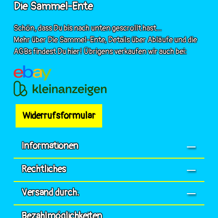
Die Sammel-Ente
Schön, dass Du bis nach unten gescrollt hast...
Mehr über Die Sammel-Ente, Details über Abläufe und die
AGBs findest Du hier! Übrigens verkaufen wir auch bei:
Widerrufsformular
Informationen
Rechtliches
Versand durch:
Bezahlmöglichkeiten