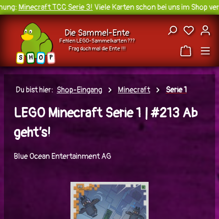
ung:
Minecraft TCC Serie 3!
Viele Karten schon bei uns im Shop verf
Zum Hauptinhalt springen
Du hast
Die Sammel-Ente
Fehlen LEGO-Sammelkarten ???
Frag doch mal die Ente !!!
H
O
S
P
Du bist hier:
Shop-Eingang
Minecraft
Serie 1
LEGO Minecraft Serie 1 | #213 Ab
geht’s!
Blue Ocean Entertainment AG
Bildergalerie überspringen