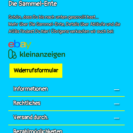
Die Sammel-Ente
Schön, dass Du bis nach unten gescrollt hast...
Mehr über Die Sammel-Ente, Details über Abläufe und die
AGBs findest Du hier! Übrigens verkaufen wir auch bei:
Widerrufsformular
Informationen
Rechtliches
Versand durch:
Bezahlmöglichkeiten