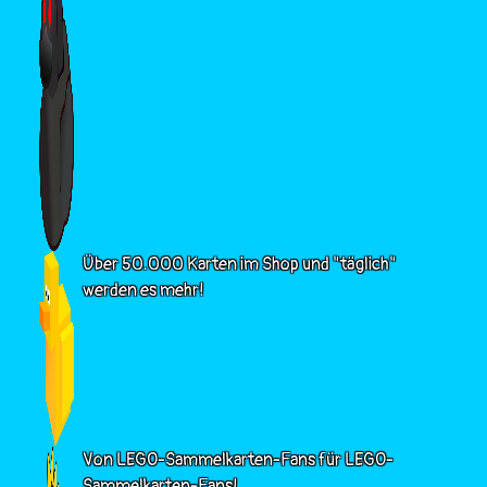
Über 50.000 Karten im Shop und "täglich"
werden es mehr!
Von LEGO-Sammelkarten-Fans für LEGO-
Sammelkarten-Fans!