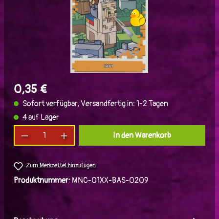
0,35 €
Sofort verfügbar, Versandfertig in: 1-2 Tagen
4 auf Lager
Produkt Anzahl: Gib den gewünschten Wert ein
In den Warenkorb
Zum Merkzettel hinzufügen
Produktnummer:
MNC-01XX-BAS-0209