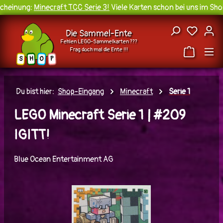
heinung:
Minecraft TCC Serie 3!
Viele Karten schon bei uns im Shop
Zum Hauptinhalt springen
Du hast
Die Sammel-Ente
Fehlen LEGO-Sammelkarten ???
Frag doch mal die Ente !!!
H
O
S
P
Du bist hier:
Shop-Eingang
Minecraft
Serie 1
LEGO Minecraft Serie 1 | #209
IGITT!
Blue Ocean Entertainment AG
Bildergalerie überspringen