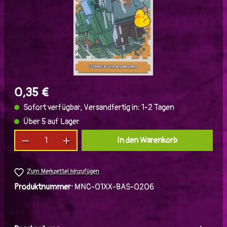
0,35 €
Sofort verfügbar, Versandfertig in: 1-2 Tagen
Über 5 auf Lager
Produkt Anzahl: Gib den gewünschten Wert ein
In den Warenkorb
Zum Merkzettel hinzufügen
Produktnummer:
MNC-01XX-BAS-0206