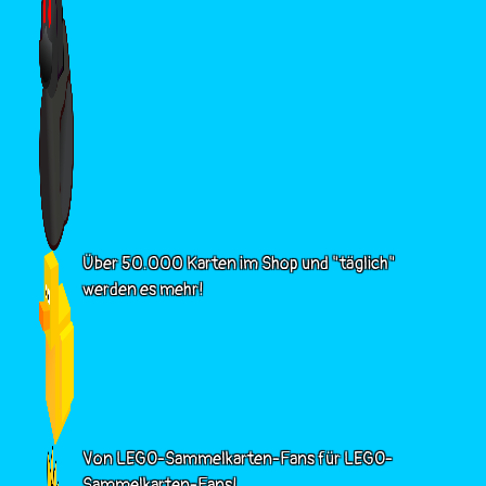
Über 50.000 Karten im Shop und "täglich"
werden es mehr!
Von LEGO-Sammelkarten-Fans für LEGO-
Sammelkarten-Fans!