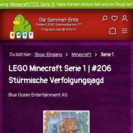
ng:
Minecraft TCC Serie 3!
Viele Karten schon bei uns im Shop verf
Zum Hauptinhalt springen
Du hast
Die Sammel-Ente
Fehlen LEGO-Sammelkarten ???
Frag doch mal die Ente !!!
H
O
S
P
Du bist hier:
Shop-Eingang
Minecraft
Serie 1
LEGO Minecraft Serie 1 | #206
Stürmische Verfolgungsjagd
Blue Ocean Entertainment AG
Bildergalerie überspringen