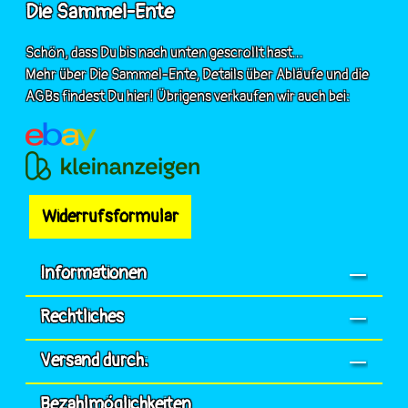
Die Sammel-Ente
Schön, dass Du bis nach unten gescrollt hast...
Mehr über Die Sammel-Ente, Details über Abläufe und die
AGBs findest Du hier! Übrigens verkaufen wir auch bei:
Widerrufsformular
Informationen
Rechtliches
Versand durch:
Bezahlmöglichkeiten