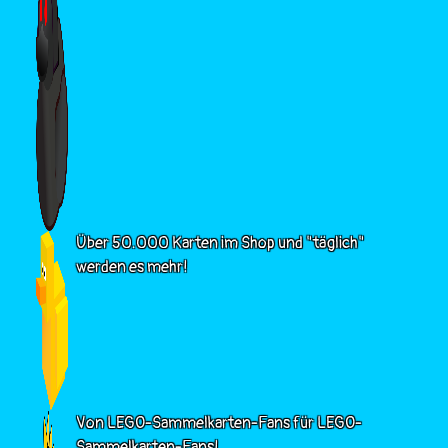
Über 50.000 Karten im Shop und "täglich"
werden es mehr!
Von LEGO-Sammelkarten-Fans für LEGO-
Sammelkarten-Fans!