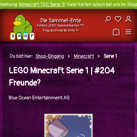
einung:
Minecraft TCC Serie 3!
Viele Karten schon bei uns im Shop 
Zum Hauptinhalt springen
Du hast
Die Sammel-Ente
Fehlen LEGO-Sammelkarten ???
Frag doch mal die Ente !!!
H
O
S
P
Du bist hier:
Shop-Eingang
Minecraft
Serie 1
LEGO Minecraft Serie 1 | #204
Freunde?
Blue Ocean Entertainment AG
Bildergalerie überspringen