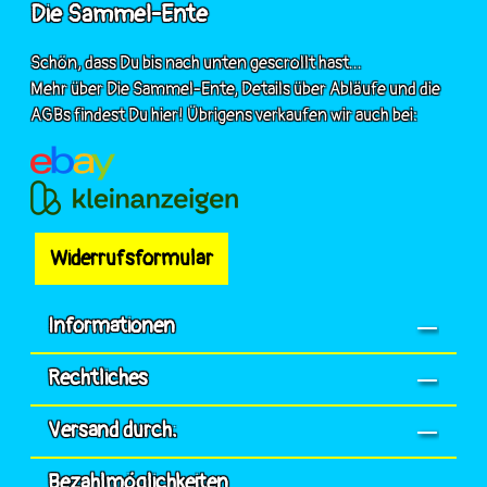
Die Sammel-Ente
Schön, dass Du bis nach unten gescrollt hast...
Mehr über Die Sammel-Ente, Details über Abläufe und die
AGBs findest Du hier! Übrigens verkaufen wir auch bei:
Widerrufsformular
Informationen
Rechtliches
Versand durch:
Bezahlmöglichkeiten