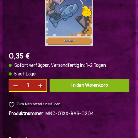
0,35 €
Sofort verfügbar, Versandfertig in: 1-2 Tagen
5 auf Lager
Produkt Anzahl: Gib den gewünschten Wert ein
In den Warenkorb
Zum Merkzettel hinzufügen
Produktnummer:
MNC-01XX-BAS-0204