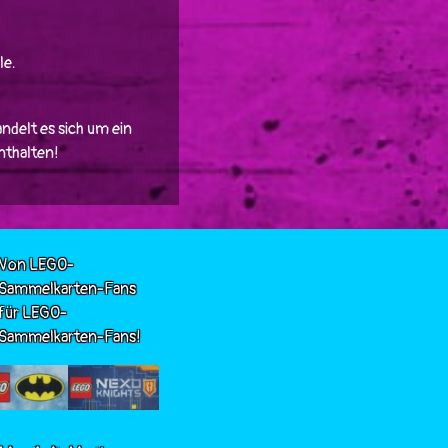
le.
ndelt es sich um ein
enthalten!
Von LEGO-
Sammelkarten-Fans
für LEGO-
Sammelkarten-Fans!