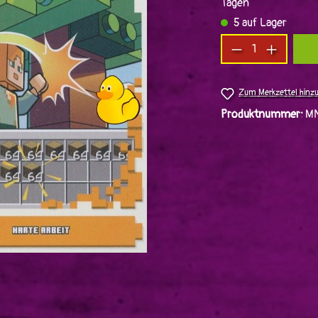
Tagen
5 auf Lager
Produkt Anzah
Zum Merkzettel hinz
Produktnummer:
MN