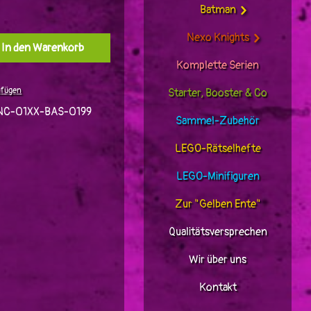
Batman
Nexo Knights
l: Gib den gewünschten Wert ein oder benutz
In den Warenkorb
Komplette Serien
ufügen
Starter, Booster & Co
C-01XX-BAS-0199
Sammel-Zubehör
LEGO-Rätselhefte
LEGO-Minifiguren
Zur "Gelben Ente"
Qualitätsversprechen
Wir über uns
Kontakt