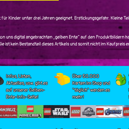
 für Kinder unter drei Jahren geeignet. Erstickungsgefahr. Kleine Tei
von uns digital angebrachten „gelben Ente“ auf den Produktbildern ha
e ist kein Bestandteil dieses Artikels und somit nicht im Kaufpreis 
Infos, Listen,
Über 50.000
Aktuelles, usw. gibt es
Karten im Shop und
auf unserer Gelben-
"täglich" werden es
Ente-Info-Seite!
mehr!