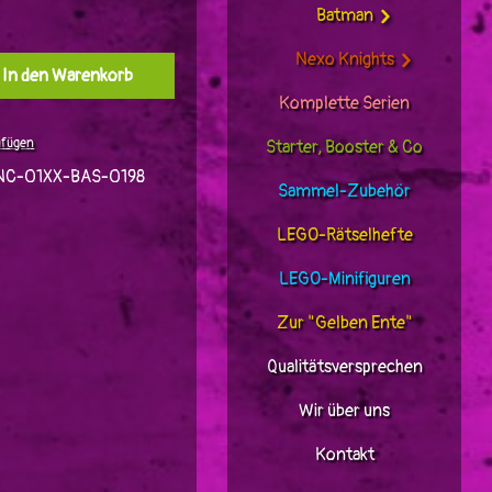
Batman
Nexo Knights
l: Gib den gewünschten Wert ein oder benutz
In den Warenkorb
Komplette Serien
ufügen
Starter, Booster & Co
C-01XX-BAS-0198
Sammel-Zubehör
LEGO-Rätselhefte
LEGO-Minifiguren
Zur "Gelben Ente"
Qualitätsversprechen
Wir über uns
Kontakt