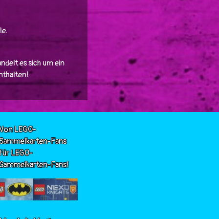
le.
ndelt es sich um ein
enthalten!
Von LEGO-
Sammelkarten-Fans
für LEGO-
Sammelkarten-Fans!