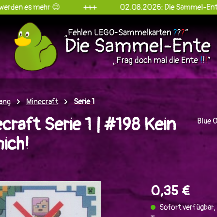
ehr 😉
+++
02.08.2026: Die Sammel-Ente goes Inst
„Fehlen LEGO-Sammelkarten
?
?
?
“
Die Sammel-Ente
„Frag doch mal die Ente
!
!
!
“
ang
Minecraft
Serie 1
raft Serie 1 | #198 Kein
Blue 
ich!
en
0,35 €
Sofort verfügbar, 