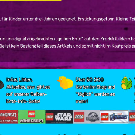
 für Kinder unter drei Jahren geeignet. Erstickungsgefahr. Kleine Tei
von uns digital angebrachten „gelben Ente“ auf den Produktbildern ha
e ist kein Bestandteil dieses Artikels und somit nicht im Kaufpreis 
Infos, Listen,
Über 50.000
Aktuelles, usw. gibt es
Karten im Shop und
auf unserer Gelben-
"täglich" werden es
Ente-Info-Seite!
mehr!