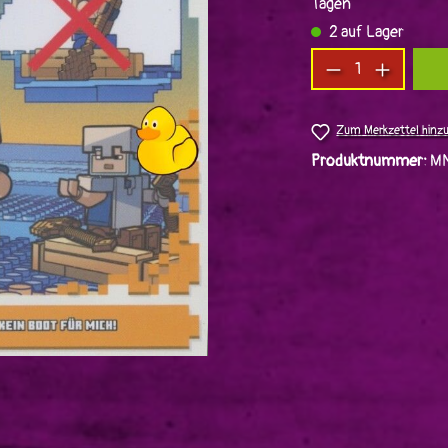
Tagen
2 auf Lager
Produkt Anzah
Zum Merkzettel hinz
Produktnummer:
MN