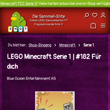
inecraft TCC Serie 3!
Viele Karten schon bei uns im Shop verfügbar
Zum Hauptinhalt springen
Du hast
Die Sammel-Ente
Fehlen LEGO-Sammelkarten ???
Frag doch mal die Ente !!!
H
O
S
P
Du bist hier:
Shop-Eingang
Minecraft
Serie 1
LEGO Minecraft Serie 1 | #182 Für
dich
Blue Ocean Entertainment AG
Bildergalerie überspringen