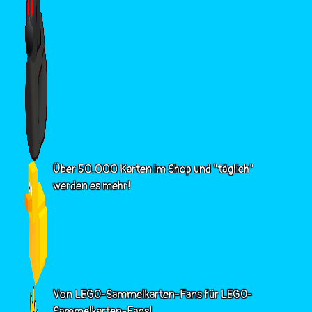
Über 50.000 Karten im Shop und "täglich"
werden es mehr!
Von LEGO-Sammelkarten-Fans für LEGO-
Sammelkarten-Fans!