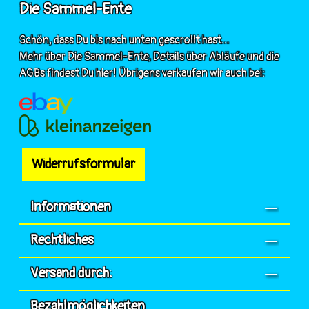
Die Sammel-Ente
Schön, dass Du bis nach unten gescrollt hast...
Mehr über Die Sammel-Ente, Details über Abläufe und die
AGBs findest Du hier! Übrigens verkaufen wir auch bei:
Widerrufsformular
Informationen
Rechtliches
Versand durch:
Bezahlmöglichkeiten