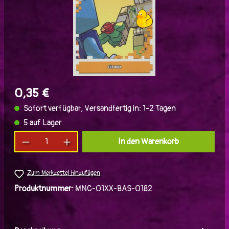
0,35 €
Sofort verfügbar, Versandfertig in: 1-2 Tagen
5 auf Lager
Produkt Anzahl: Gib den gewünschten Wert ein
In den Warenkorb
Zum Merkzettel hinzufügen
Produktnummer:
MNC-01XX-BAS-0182