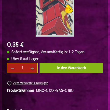
0,35 €
Sofort verfügbar, Versandfertig in: 1-2 Tagen
Über 5 auf Lager
Produkt Anzahl: Gib den gewünschten Wert ein
In den Warenkorb
Zum Merkzettel hinzufügen
Produktnummer:
MNC-01XX-BAS-0180