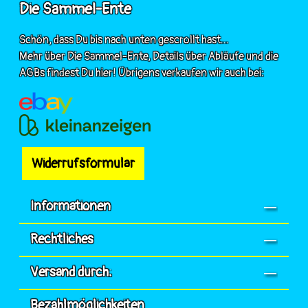
Die Sammel-Ente
Schön, dass Du bis nach unten gescrollt hast...
Mehr über Die Sammel-Ente, Details über Abläufe und die
AGBs findest Du hier! Übrigens verkaufen wir auch bei:
Widerrufsformular
Informationen
Rechtliches
Versand durch:
Bezahlmöglichkeiten