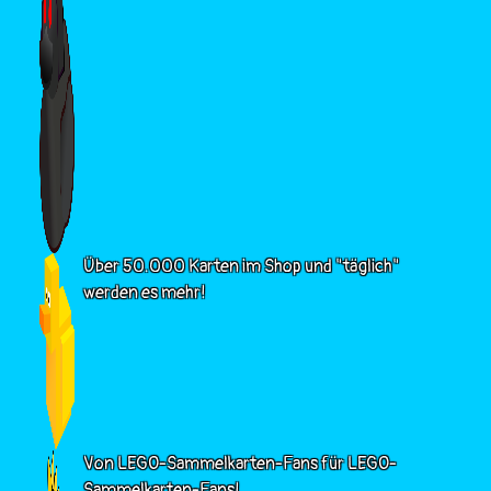
Über 50.000 Karten im Shop und "täglich"
werden es mehr!
Von LEGO-Sammelkarten-Fans für LEGO-
Sammelkarten-Fans!