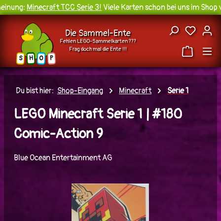
inung:
Minecraft TCC Serie 3!
Viele Karten schon bei uns im Shop v
Zum Hauptinhalt springen
Du hast
Die Sammel-Ente
Fehlen LEGO-Sammelkarten ???
Frag doch mal die Ente !!!
H
O
S
P
Du bist hier:
Shop-Eingang
Minecraft
Serie 1
LEGO Minecraft Serie 1 | #180
Comic-Action 9
Blue Ocean Entertainment AG
Bildergalerie überspringen