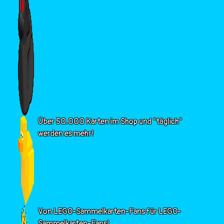
Über 50.000 Karten im Shop und "täglich"
werden es mehr!
Von LEGO-Sammelkarten-Fans für LEGO-
Sammelkarten-Fans!