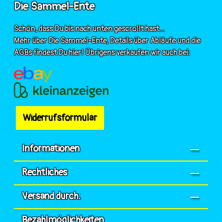
Die Sammel-Ente
Schön, dass Du bis nach unten gescrollt hast...
Mehr über Die Sammel-Ente, Details über Abläufe und die
AGBs findest Du hier! Übrigens verkaufen wir auch bei:
Widerrufsformular
Informationen
Rechtliches
Versand durch:
Bezahlmöglichkeiten