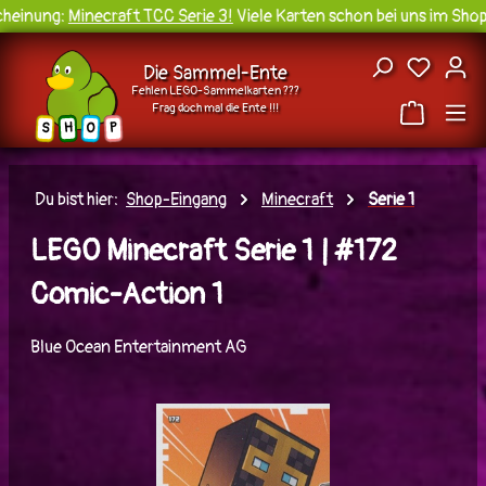
einung:
Minecraft TCC Serie 3!
Viele Karten schon bei uns im Shop 
Zum Hauptinhalt springen
Du hast
Die Sammel-Ente
Fehlen LEGO-Sammelkarten ???
Frag doch mal die Ente !!!
H
O
S
P
Du bist hier:
Shop-Eingang
Minecraft
Serie 1
LEGO Minecraft Serie 1 | #172
Comic-Action 1
Blue Ocean Entertainment AG
Bildergalerie überspringen