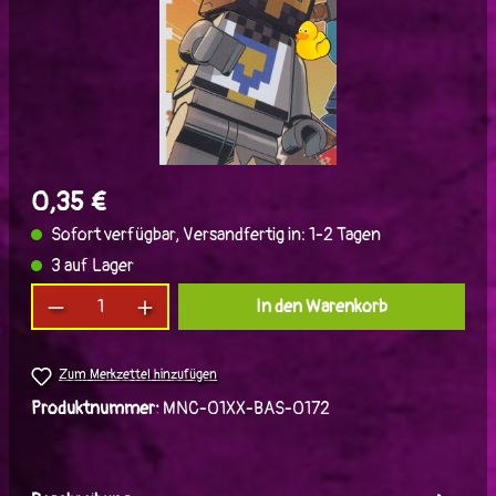
0,35 €
Sofort verfügbar, Versandfertig in: 1-2 Tagen
3 auf Lager
Produkt Anzahl: Gib den gewünschten Wert ein
In den Warenkorb
Zum Merkzettel hinzufügen
Produktnummer:
MNC-01XX-BAS-0172