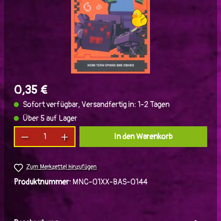
0,35 €
Sofort verfügbar, Versandfertig in: 1-2 Tagen
Über 5 auf Lager
Produkt Anzahl: Gib den gewünschten Wert ein
In den Warenkorb
Zum Merkzettel hinzufügen
Produktnummer:
MNC-01XX-BAS-0144