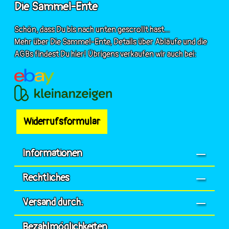
Die Sammel-Ente
Schön, dass Du bis nach unten gescrollt hast...
Mehr über Die Sammel-Ente, Details über Abläufe und die
AGBs findest Du hier! Übrigens verkaufen wir auch bei:
Widerrufsformular
Informationen
Rechtliches
Versand durch:
Bezahlmöglichkeiten