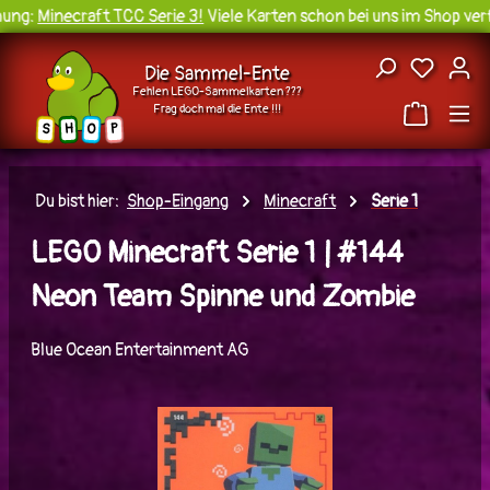
ng:
Minecraft TCC Serie 3!
Viele Karten schon bei uns im Shop verf
Zum Hauptinhalt springen
Du hast
Die Sammel-Ente
Fehlen LEGO-Sammelkarten ???
Frag doch mal die Ente !!!
H
O
S
P
Du bist hier:
Shop-Eingang
Minecraft
Serie 1
LEGO Minecraft Serie 1 | #144
Neon Team Spinne und Zombie
Blue Ocean Entertainment AG
Bildergalerie überspringen