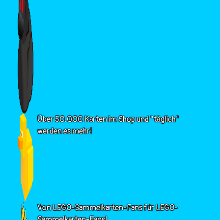
Über 50.000 Karten im Shop und "täglich"
werden es mehr!
Von LEGO-Sammelkarten-Fans für LEGO-
Sammelkarten-Fans!