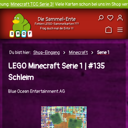
ung:
Minecraft TCC Serie 3!
Viele Karten schon bei uns im Shop verf
Zum Hauptinhalt springen
Du hast
Die Sammel-Ente
Fehlen LEGO-Sammelkarten ???
Frag doch mal die Ente !!!
H
O
S
P
Du bist hier:
Shop-Eingang
Minecraft
Serie 1
LEGO Minecraft Serie 1 | #135
Schleim
Blue Ocean Entertainment AG
Bildergalerie überspringen