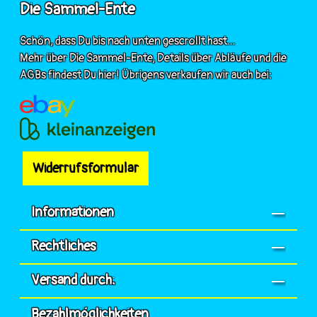
Die Sammel-Ente
Schön, dass Du bis nach unten gescrollt hast...
Mehr über Die Sammel-Ente, Details über Abläufe und die
AGBs findest Du hier! Übrigens verkaufen wir auch bei:
Widerrufsformular
Informationen
Rechtliches
Versand durch:
Bezahlmöglichkeiten