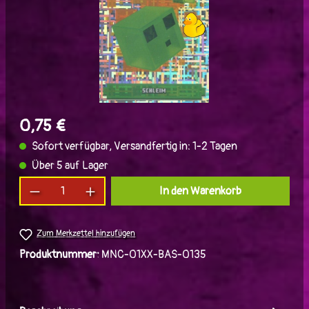
0,75 €
Sofort verfügbar, Versandfertig in: 1-2 Tagen
Über 5 auf Lager
Produkt Anzahl: Gib den gewünschten Wert ein
In den Warenkorb
Zum Merkzettel hinzufügen
Produktnummer:
MNC-01XX-BAS-0135