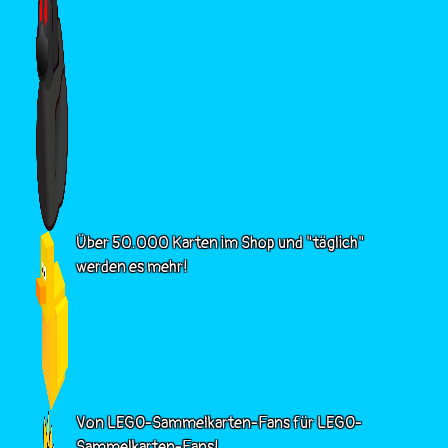
Über 50.000 Karten im Shop und "täglich"
werden es mehr!
Von LEGO-Sammelkarten-Fans für LEGO-
Sammelkarten-Fans!