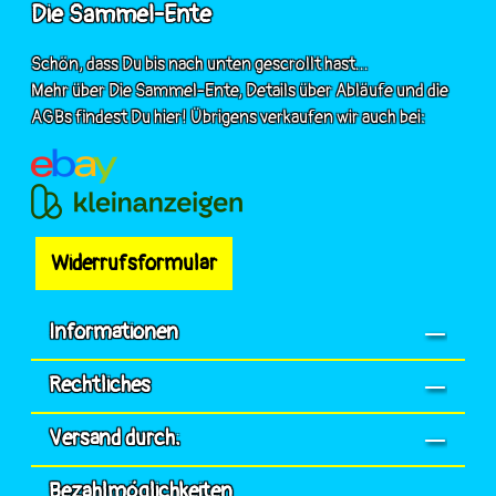
Die Sammel-Ente
Schön, dass Du bis nach unten gescrollt hast...
Mehr über Die Sammel-Ente, Details über Abläufe und die
AGBs findest Du hier! Übrigens verkaufen wir auch bei:
Widerrufsformular
Informationen
Rechtliches
Versand durch:
Bezahlmöglichkeiten