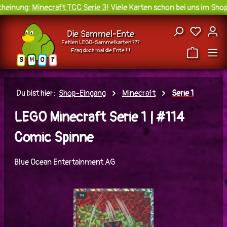
einung:
Minecraft TCC Serie 3!
Viele Karten schon bei uns im Shop 
Zum Hauptinhalt springen
Du hast
Die Sammel-Ente
Fehlen LEGO-Sammelkarten ???
Frag doch mal die Ente !!!
H
O
S
P
Du bist hier:
Shop-Eingang
Minecraft
Serie 1
LEGO Minecraft Serie 1 | #114
Comic Spinne
Blue Ocean Entertainment AG
Bildergalerie überspringen