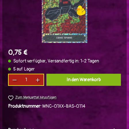
0,75 €
Sofort verfügbar, Versandfertig in: 1-2 Tagen
5 auf Lager
Produkt Anzahl: Gib den gewünschten Wert ein
In den Warenkorb
Zum Merkzettel hinzufügen
Produktnummer:
MNC-01XX-BAS-0114