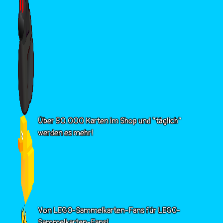
Über 50.000 Karten im Shop und "täglich"
werden es mehr!
Von LEGO-Sammelkarten-Fans für LEGO-
Sammelkarten-Fans!