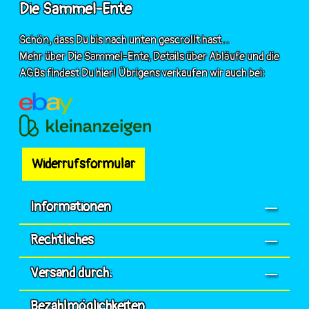
Die Sammel-Ente
Schön, dass Du bis nach unten gescrollt hast...
Mehr über Die Sammel-Ente, Details über Abläufe und die
AGBs findest Du hier! Übrigens verkaufen wir auch bei:
Widerrufsformular
Informationen
Rechtliches
Versand durch:
Bezahlmöglichkeiten