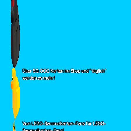
Über 50.000 Karten im Shop und "täglich"
werden es mehr!
Von LEGO-Sammelkarten-Fans für LEGO-
Sammelkarten-Fans!