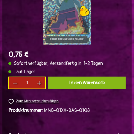
0,75 €
Sofort verfügbar, Versandfertig in: 1-2 Tagen
1 auf Lager
Produkt Anzahl: Gib den gewünschten Wert ein
In den Warenkorb
Zum Merkzettel hinzufügen
Produktnummer:
MNC-01XX-BAS-0108