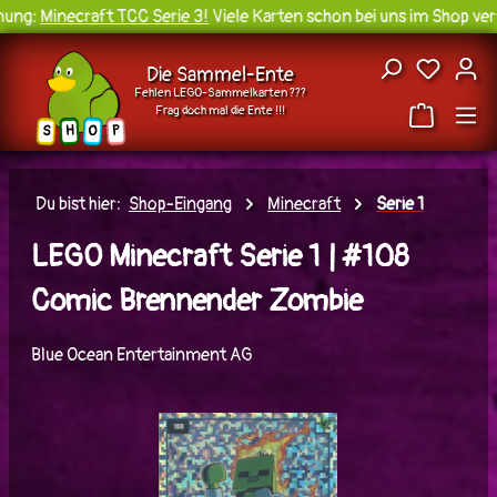
ung:
Minecraft TCC Serie 3!
Viele Karten schon bei uns im Shop verf
Zum Hauptinhalt springen
Du hast
Die Sammel-Ente
Fehlen LEGO-Sammelkarten ???
Frag doch mal die Ente !!!
H
O
S
P
Du bist hier:
Shop-Eingang
Minecraft
Serie 1
LEGO Minecraft Serie 1 | #108
Comic Brennender Zombie
Blue Ocean Entertainment AG
Bildergalerie überspringen