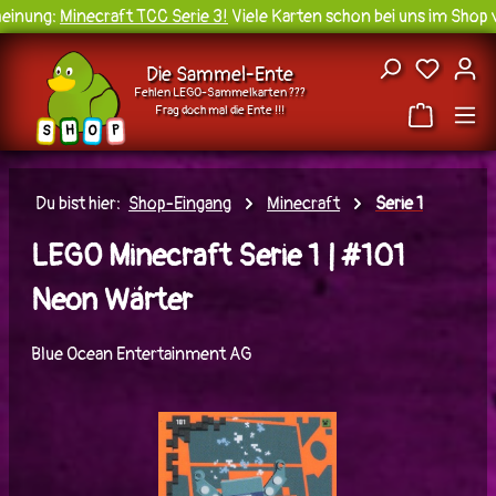
inung:
Minecraft TCC Serie 3!
Viele Karten schon bei uns im Shop v
Zum Hauptinhalt springen
Du hast
Die Sammel-Ente
Fehlen LEGO-Sammelkarten ???
Frag doch mal die Ente !!!
H
O
S
P
Du bist hier:
Shop-Eingang
Minecraft
Serie 1
LEGO Minecraft Serie 1 | #101
Neon Wärter
Blue Ocean Entertainment AG
Bildergalerie überspringen