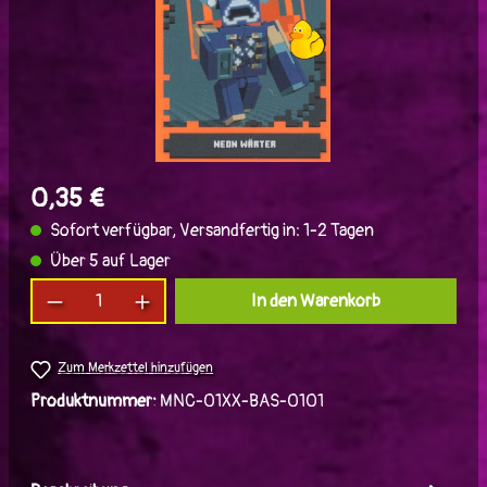
0,35 €
Sofort verfügbar, Versandfertig in: 1-2 Tagen
Über 5 auf Lager
Produkt Anzahl: Gib den gewünschten Wert ein
In den Warenkorb
Zum Merkzettel hinzufügen
Produktnummer:
MNC-01XX-BAS-0101