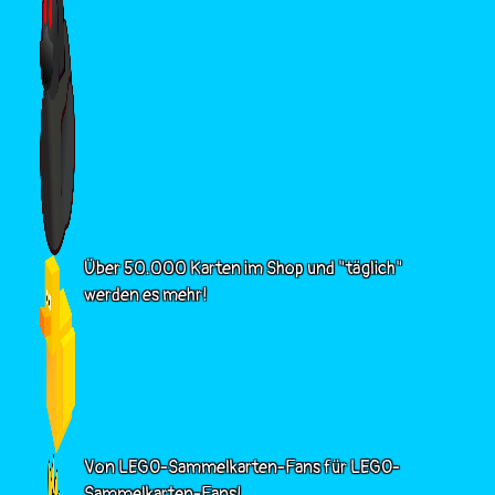
Über 50.000 Karten im Shop und "täglich"
werden es mehr!
Von LEGO-Sammelkarten-Fans für LEGO-
Sammelkarten-Fans!