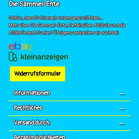
Die Sammel-Ente
Schön, dass Du bis nach unten gescrollt hast...
Mehr über Die Sammel-Ente, Details über Abläufe und die
AGBs findest Du hier! Übrigens verkaufen wir auch bei:
Widerrufsformular
Informationen
Rechtliches
Versand durch:
Bezahlmöglichkeiten