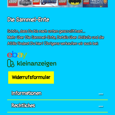
Die Sammel-Ente
Schön, dass Du bis nach unten gescrollt hast...
Mehr über Die Sammel-Ente, Details über Abläufe und die
AGBs findest Du hier! Übrigens verkaufen wir auch bei:
Widerrufsformular
Informationen
Rechtliches