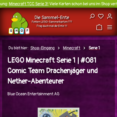
ng:
Minecraft TCC Serie 3!
Viele Karten schon bei uns im Shop verf
Zum Hauptinhalt springen
Du hast
Die Sammel-Ente
Fehlen LEGO-Sammelkarten ???
Frag doch mal die Ente !!!
H
O
S
P
Du bist hier:
Shop-Eingang
Minecraft
Serie 1
LEGO Minecraft Serie 1 | #081
Comic Team Drachenjäger und
Nether-Abenteurer
Blue Ocean Entertainment AG
Bildergalerie überspringen