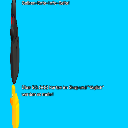
Gelben-Ente-Info-Seite!
Über 50.000 Karten im Shop und "täglich"
werden es mehr!