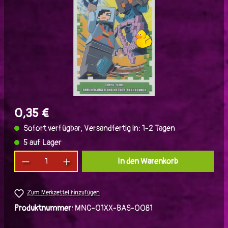
0,35 €
Sofort verfügbar, Versandfertig in: 1-2 Tagen
5 auf Lager
Produkt Anzahl: Gib den gewünschten Wert ein
In den Warenkorb
Zum Merkzettel hinzufügen
Produktnummer:
MNC-01XX-BAS-0081