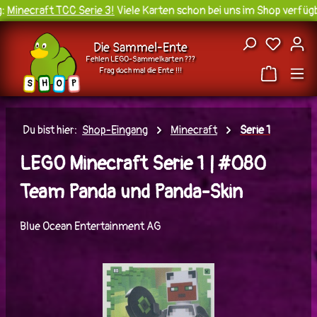
Minecraft TCC Serie 3!
Viele Karten schon bei uns im Shop verfügba
Zum Hauptinhalt springen
Du hast
Die Sammel-Ente
Fehlen LEGO-Sammelkarten ???
Frag doch mal die Ente !!!
H
O
S
P
Du bist hier:
Shop-Eingang
Minecraft
Serie 1
LEGO Minecraft Serie 1 | #080
Team Panda und Panda-Skin
Blue Ocean Entertainment AG
Bildergalerie überspringen