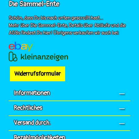
Die Sammel-Ente
Schön, dass Du bis nach unten gescrollt hast...
Mehr über Die Sammel-Ente, Details über Abläufe und die
AGBs findest Du hier! Übrigens verkaufen wir auch bei:
Widerrufsformular
Informationen
Rechtliches
Versand durch:
Bezahlmöglichkeiten