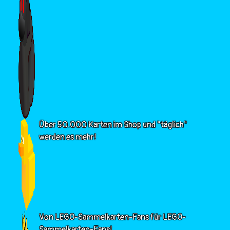
Über 50.000 Karten im Shop und "täglich"
werden es mehr!
Von LEGO-Sammelkarten-Fans für LEGO-
Sammelkarten-Fans!