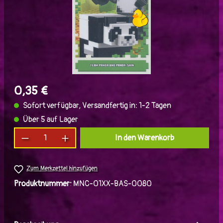
0,35 €
Sofort verfügbar, Versandfertig in: 1-2 Tagen
Über 5 auf Lager
Produkt Anzahl: Gib den gewünschten Wert ein
In den Warenkorb
Zum Merkzettel hinzufügen
Produktnummer:
MNC-01XX-BAS-0080