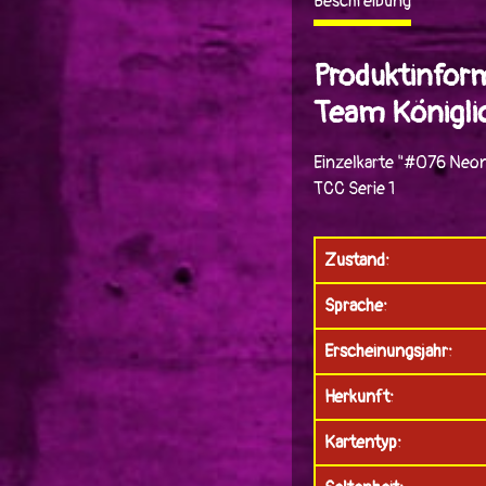
Beschreibung
Produktinfor
Team Königlic
Einzelkarte "#076 Neon
TCC Serie 1
Zustand:
Sprache:
Erscheinungsjahr:
Herkunft:
Kartentyp: