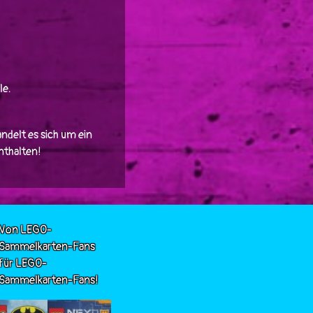
le.
ndelt es sich um ein
enthalten!
Von LEGO-
Sammelkarten-Fans
für LEGO-
Sammelkarten-Fans!