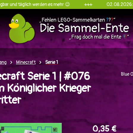
glich werden es mehr 😉
+++
02.08.2026: Die Sammel
„Fehlen LEGO-Sammelkarten
?
?
?
“
Die Sammel-Ente
„Frag doch mal die Ente
!
!
!
“
ang
Minecraft
Serie 1
craft Serie 1 | #076
Blue 
 Königlicher Krieger
itter
en
0,35 €