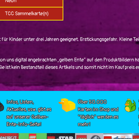
Neon
TCC Sammelkarte(n)
 für Kinder unter drei Jahren geeignet. Erstickungsgefahr. Kleine Tei
von uns digital angebrachten „gelben Ente“ auf den Produktbildern ha
e ist kein Bestandteil dieses Artikels und somit nicht im Kaufpreis 
Infos, Listen,
Über 50.000
Aktuelles, usw. gibt es
Karten im Shop und
auf unserer Gelben-
"täglich" werden es
Ente-Info-Seite!
mehr!