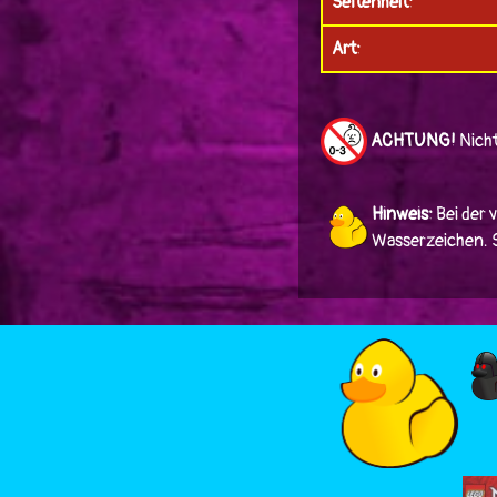
Seltenheit:
Art:
ACHTUNG!
Nicht
Hinweis:
Bei der 
Wasserzeichen. Si