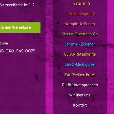
Batman
Versandfertig in: 1-2
Nexo Knights
Komplette Serien
l: Gib den gewünschten Wert ein oder benutz
In den Warenkorb
Starter, Booster & Co
ufügen
Sammel-Zubehör
NC-01XX-BAS-0076
LEGO-Rätselhefte
LEGO-Minifiguren
Zur "Gelben Ente"
Qualitätsversprechen
Wir über uns
Kontakt