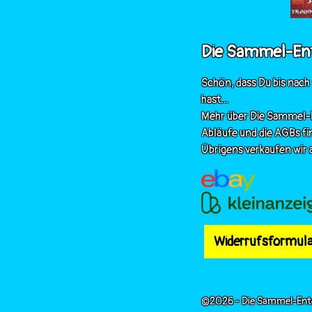
Die Sammel-En
Schön, dass Du bis nach
hast...
Mehr über Die Sammel-E
Abläufe und die AGBs fi
Übrigens verkaufen wir a
Widerrufsformula
©2026 - Die Sammel-Ent