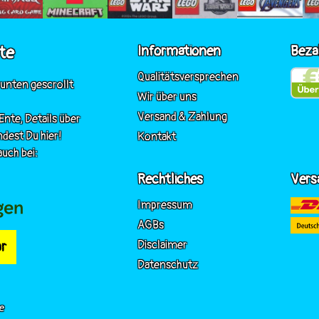
te
Informationen
Beza
Qualitätsversprechen
 unten gescrollt
Wir über uns
Versand & Zahlung
nte, Details über
ndest Du hier!
Kontakt
uch bei:
Rechtliches
Vers
Impressum
AGBs
Disclaimer
r
Datenschutz
e