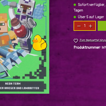
Sofort verfügbar, 
Tagen
Über 5 auf Lager
Produkt Anzah
Zum Merkzettel hinz
Produktnummer:
M