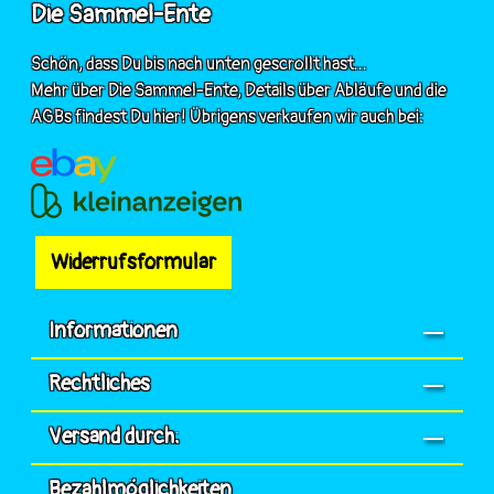
Die Sammel-Ente
Schön, dass Du bis nach unten gescrollt hast...
Mehr über Die Sammel-Ente, Details über Abläufe und die
AGBs findest Du hier! Übrigens verkaufen wir auch bei:
Widerrufsformular
Informationen
Rechtliches
Versand durch:
Bezahlmöglichkeiten