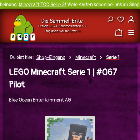
einung:
Minecraft TCC Serie 3!
Viele Karten schon bei uns im Shop v
Zum Hauptinhalt springen
Du hast
Die Sammel-Ente
Fehlen LEGO-Sammelkarten ???
Frag doch mal die Ente !!!
H
O
S
P
Du bist hier:
Shop-Eingang
Minecraft
Serie 1
LEGO Minecraft Serie 1 | #067
Pilot
Blue Ocean Entertainment AG
Bildergalerie überspringen