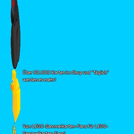
Über 50.000 Karten im Shop und "täglich"
werden es mehr!
Von LEGO-Sammelkarten-Fans für LEGO-
Sammelkarten-Fans!