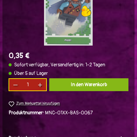
0,35 €
Sofort verfügbar, Versandfertig in: 1-2 Tagen
Über 5 auf Lager
Produkt Anzahl: Gib den gewünschten Wert ein
In den Warenkorb
Zum Merkzettel hinzufügen
Produktnummer:
MNC-01XX-BAS-0067