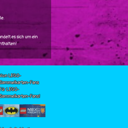
le.
ndelt es sich um ein
enthalten!
Von LEGO-
Sammelkarten-Fans
für LEGO-
Sammelkarten-Fans!