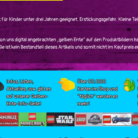
 für Kinder unter drei Jahren geeignet. Erstickungsgefahr. Kleine Tei
von uns digital angebrachten „gelben Ente“ auf den Produktbildern ha
e ist kein Bestandteil dieses Artikels und somit nicht im Kaufpreis 
Infos, Listen,
Über 50.000
Aktuelles, usw. gibt es
Karten im Shop und
auf unserer Gelben-
"täglich" werden es
Ente-Info-Seite!
mehr!