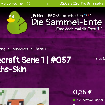
mehr 😉
+++
02.08.2026: Die Sammel-Ente goes Ins
„Fehlen LEGO-Sammelkarten
?
?
?
“
Die Sammel-Ente
„Frag doch mal die Ente
!
!
!
“
ang
Minecraft
Serie 1
raft Serie 1 | #057
Blue 
hs-Skin
en
0,35 €
Sofort verfügbar, 