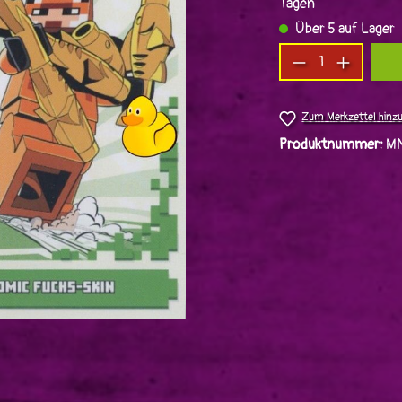
Tagen
Über 5 auf Lager
Produkt Anzah
Zum Merkzettel hinz
Produktnummer:
M