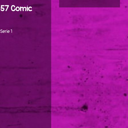
#057 Comic
erie 1