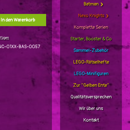
Batman
Nexo Knights
l: Gib den gewünschten Wert ein oder benutz
In den Warenkorb
Komplette Serien
ufügen
Starter, Booster & Co
NC-01XX-BAS-0057
Sammel-Zubehör
LEGO-Rätselhefte
LEGO-Minifiguren
Zur "Gelben Ente"
Qualitätsversprechen
Wir über uns
Kontakt