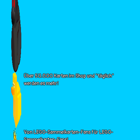
Über 50.000 Karten im Shop und "täglich"
werden es mehr!
Von LEGO-Sammelkarten-Fans für LEGO-
Sammelkarten-Fans!