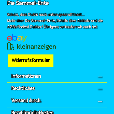
Die Sammel-Ente
Schön, dass Du bis nach unten gescrollt hast...
Mehr über Die Sammel-Ente, Details über Abläufe und die
AGBs findest Du hier! Übrigens verkaufen wir auch bei:
Widerrufsformular
Informationen
Rechtliches
Versand durch:
Bezahlmöglichkeiten