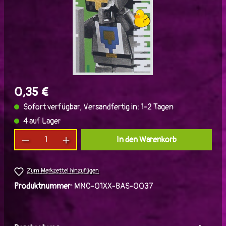
0,35 €
Sofort verfügbar, Versandfertig in: 1-2 Tagen
4 auf Lager
Produkt Anzahl: Gib den gewünschten Wert ein
In den Warenkorb
Zum Merkzettel hinzufügen
Produktnummer:
MNC-01XX-BAS-0037