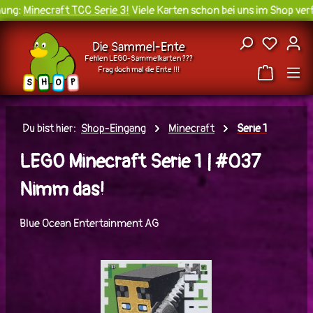
ng:
Minecraft TCC Serie 3!
Viele Karten schon bei uns im Shop verfü
Zum Hauptinhalt springen
Du hast
Die Sammel-Ente
Fehlen LEGO-Sammelkarten ???
Frag doch mal die Ente !!!
H
O
S
P
Du bist hier:
Shop-Eingang
Minecraft
Serie 1
LEGO Minecraft Serie 1 | #037
Nimm das!
Blue Ocean Entertainment AG
Bildergalerie überspringen