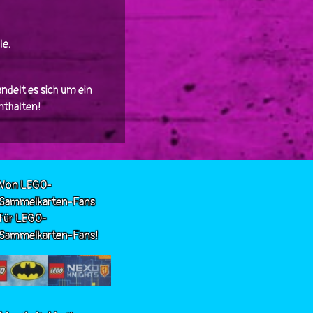
le.
ndelt es sich um ein
enthalten!
Von LEGO-
Sammelkarten-Fans
für LEGO-
Sammelkarten-Fans!