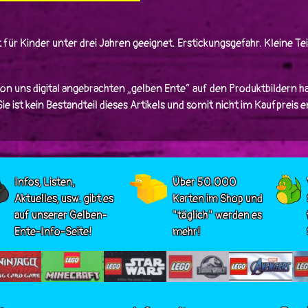
 für Kinder unter drei Jahren geeignet. Erstickungsgefahr. Kleine Tei
von uns digital angebrachten „gelben Ente“ auf den Produktbildern ha
e ist kein Bestandteil dieses Artikels und somit nicht im Kaufpreis 
Infos, Listen,
Über 50.000
Aktuelles, usw. gibt es
Karten im Shop und
auf unserer Gelben-
"täglich" werden es
Ente-Info-Seite!
mehr!