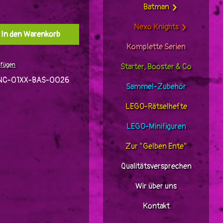
Batman
Nexo Knights
l: Gib den gewünschten Wert ein oder benutz
In den Warenkorb
Komplette Serien
ufügen
Starter, Booster & Co
NC-01XX-BAS-0026
Sammel-Zubehör
LEGO-Rätselhefte
LEGO-Minifiguren
Zur "Gelben Ente"
Qualitätsversprechen
Wir über uns
Kontakt