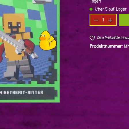
Tagen
Über 5 auf Lager
Produkt Anzah
Zum Merkzettel hinz
Produktnummer:
M