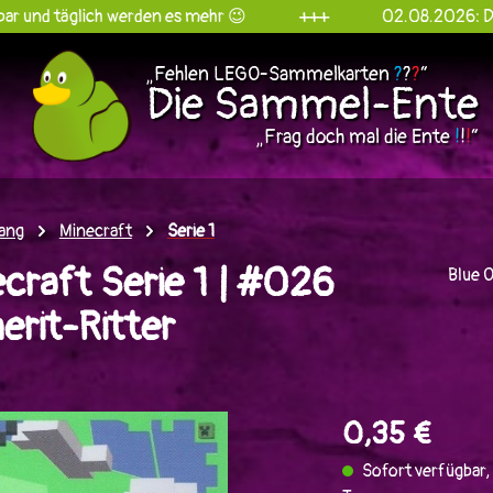
lich werden es mehr 😉
+++
02.08.2026: Die Sammel-
„Fehlen LEGO-Sammelkarten
?
?
?
“
Die Sammel-Ente
„Frag doch mal die Ente
!
!
!
“
ang
Minecraft
Serie 1
craft Serie 1 | #026
Blue 
rit-Ritter
en
0,35 €
Sofort verfügbar, 