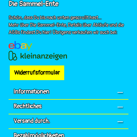
Die Sammel-Ente
Schön, dass Du bis nach unten gescrollt hast...
Mehr über Die Sammel-Ente, Details über Abläufe und die
AGBs findest Du hier! Übrigens verkaufen wir auch bei:
Widerrufsformular
Informationen
Rechtliches
Versand durch:
Bezahlmöglichkeiten