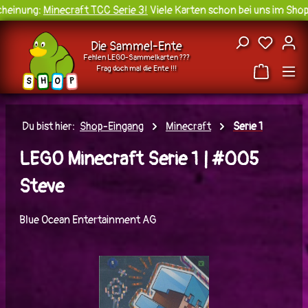
einung:
Minecraft TCC Serie 3!
Viele Karten schon bei uns im Shop 
Zum Hauptinhalt springen
Du hast
Die Sammel-Ente
Fehlen LEGO-Sammelkarten ???
Frag doch mal die Ente !!!
H
O
S
P
Du bist hier:
Shop-Eingang
Minecraft
Serie 1
LEGO Minecraft Serie 1 | #005
Steve
Blue Ocean Entertainment AG
Bildergalerie überspringen