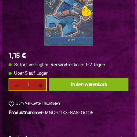
1,15 €
Sofort verfügbar, Versandfertig in: 1-2 Tagen
Über 5 auf Lager
Produkt Anzahl: Gib den gewünschten Wert ein
In den Warenkorb
Zum Merkzettel hinzufügen
Produktnummer:
MNC-01XX-BAS-0005