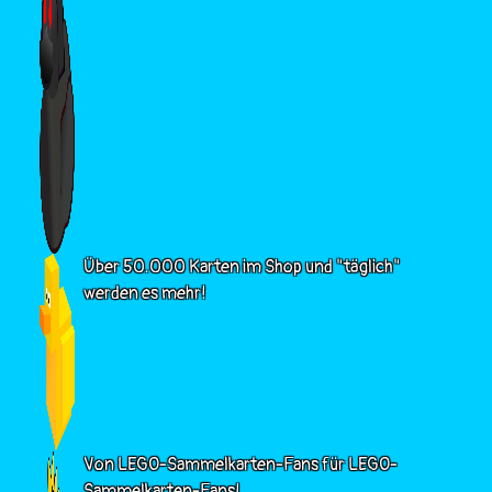
Über 50.000 Karten im Shop und "täglich"
werden es mehr!
Von LEGO-Sammelkarten-Fans für LEGO-
Sammelkarten-Fans!