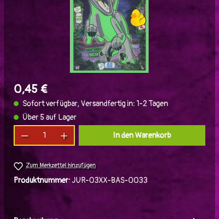
0,45 €
Sofort verfügbar, Versandfertig in: 1-2 Tagen
Über 5 auf Lager
Produkt Anzahl: Gib den gewünschten Wert ein
In den Warenkorb
Zum Merkzettel hinzufügen
Produktnummer:
JUR-03XX-BAS-0033