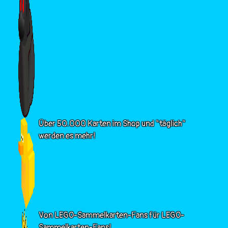
Über 50.000 Karten im Shop und "täglich"
werden es mehr!
Von LEGO-Sammelkarten-Fans für LEGO-
Sammelkarten-Fans!