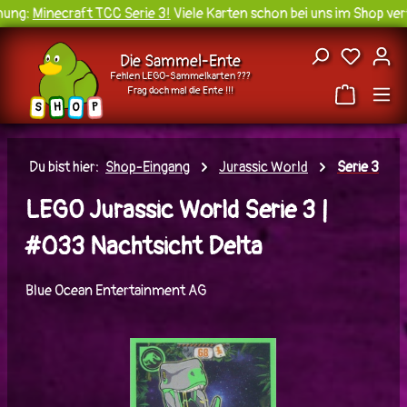
ung:
Minecraft TCC Serie 3!
Viele Karten schon bei uns im Shop verf
Zum Hauptinhalt springen
Du hast
Die Sammel-Ente
Fehlen LEGO-Sammelkarten ???
Frag doch mal die Ente !!!
H
O
S
P
Du bist hier:
Shop-Eingang
Jurassic World
Serie 3
LEGO Jurassic World Serie 3 |
#033 Nachtsicht Delta
Blue Ocean Entertainment AG
Bildergalerie überspringen