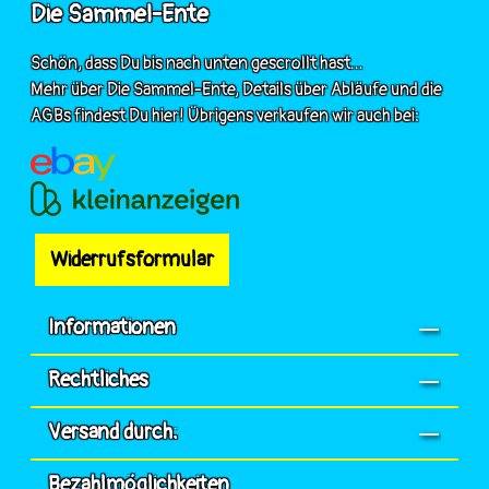
Die Sammel-Ente
Schön, dass Du bis nach unten gescrollt hast...
Mehr über Die Sammel-Ente, Details über Abläufe und die
AGBs findest Du hier! Übrigens verkaufen wir auch bei:
Widerrufsformular
Informationen
Rechtliches
Versand durch:
Bezahlmöglichkeiten