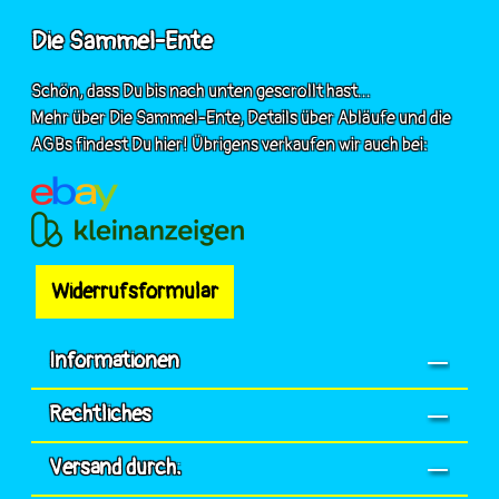
Die Sammel-Ente
Schön, dass Du bis nach unten gescrollt hast...
Mehr über Die Sammel-Ente, Details über Abläufe und die
AGBs findest Du hier! Übrigens verkaufen wir auch bei:
Widerrufsformular
Informationen
Rechtliches
Versand durch: