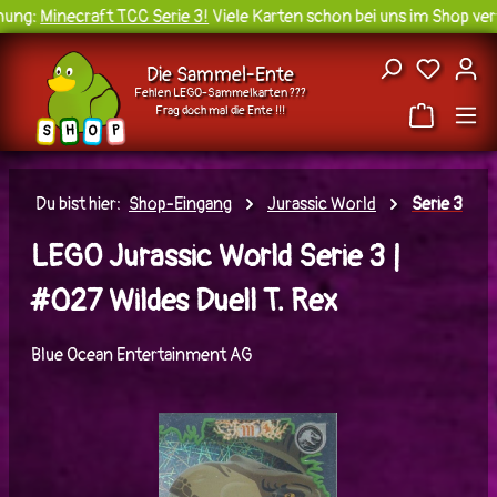
ung:
Minecraft TCC Serie 3!
Viele Karten schon bei uns im Shop verf
Zum Hauptinhalt springen
Du hast
Die Sammel-Ente
Fehlen LEGO-Sammelkarten ???
Frag doch mal die Ente !!!
H
O
S
P
Du bist hier:
Shop-Eingang
Jurassic World
Serie 3
LEGO Jurassic World Serie 3 |
#027 Wildes Duell T. Rex
Blue Ocean Entertainment AG
Bildergalerie überspringen