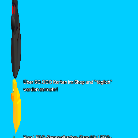
Über 50.000 Karten im Shop und "täglich"
werden es mehr!
Von LEGO-Sammelkarten-Fans für LEGO-