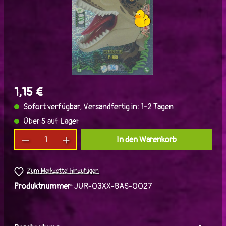
1,15 €
Sofort verfügbar, Versandfertig in: 1-2 Tagen
Über 5 auf Lager
Produkt Anzahl: Gib den gewünschten Wert ein
In den Warenkorb
Zum Merkzettel hinzufügen
Produktnummer:
JUR-03XX-BAS-0027