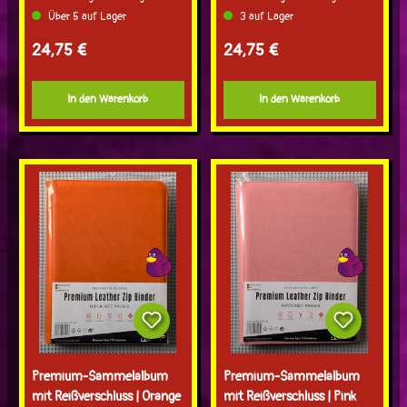
Über 5 auf Lager
3 auf Lager
Regulärer Preis:
Regulärer Preis:
24,75 €
24,75 €
In den Warenkorb
In den Warenkorb
Premium-Sammelalbum
Premium-Sammelalbum
mit Reißverschluss | Orange
mit Reißverschluss | Pink