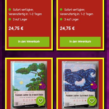
Sofort verfügbar,
Sofort verfügbar,
Versandfertig in: 1-2 Tagen
Versandfertig in: 1-2 Tagen
3 auf Lager
3 auf Lager
Regulärer Preis:
Regulärer Preis:
24,75 €
24,75 €
In den Warenkorb
In den Warenkorb