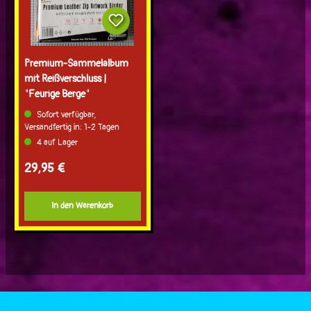
Premium-Sammelalbum
mit Reißverschluss |
"Feurige Berge"
Sofort verfügbar,
Versandfertig in: 1-2 Tagen
4 auf Lager
Regulärer Preis:
29,95 €
In den Warenkorb