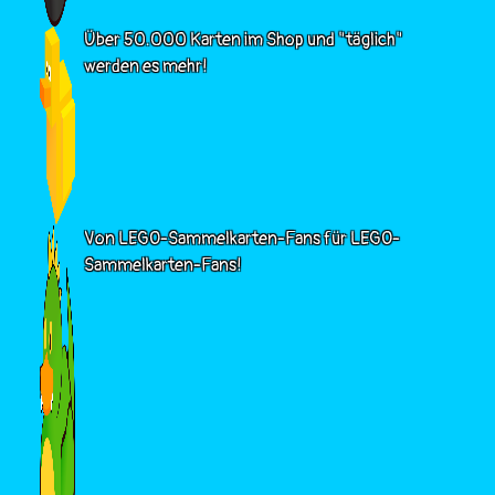
Über 50.000 Karten im Shop und "täglich"
werden es mehr!
Von LEGO-Sammelkarten-Fans für LEGO-
Sammelkarten-Fans!