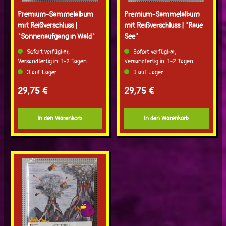
Premium-Sammelalbum
Premium-Sammelalbum
mit Reißverschluss |
mit Reißverschluss | "Raue
"Sonnenaufgang in Wald"
See"
Sofort verfügbar,
Sofort verfügbar,
Versandfertig in: 1-2 Tagen
Versandfertig in: 1-2 Tagen
3 auf Lager
3 auf Lager
Regulärer Preis:
Regulärer Preis:
29,75 €
29,75 €
In den Warenkorb
In den Warenkorb