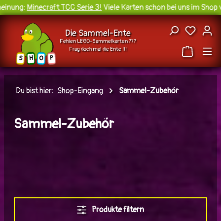
nung:
Minecraft TCC Serie 3!
Viele Karten schon bei uns im Shop ve
Zum Hauptinhalt springen
Du hast
Die Sammel-Ente
Fehlen LEGO-Sammelkarten ???
Frag doch mal die Ente !!!
H
O
S
P
Du bist hier:
Shop-Eingang
Sammel-Zubehör
Sammel-Zubehör
Produkte filtern